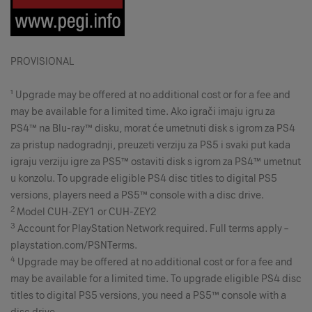
PROVISIONAL
¹ Upgrade may be offered at no additional cost or for a fee and
may be available for a limited time. Ako igrači imaju igru za
PS4™ na Blu-ray™ disku, morat će umetnuti disk s igrom za PS4
za pristup nadogradnji, preuzeti verziju za PS5 i svaki put kada
igraju verziju igre za PS5™ ostaviti disk s igrom za PS4™ umetnut
u konzolu. To upgrade eligible PS4 disc titles to digital PS5
versions, players need a PS5™ console with a disc drive.
2
Model CUH-ZEY1 or CUH-ZEY2
3
Account for PlayStation Network required. Full terms apply –
playstation.com/PSNTerms.
4
Upgrade may be offered at no additional cost or for a fee and
may be available for a limited time. To upgrade eligible PS4 disc
titles to digital PS5 versions, you need a PS5™ console with a