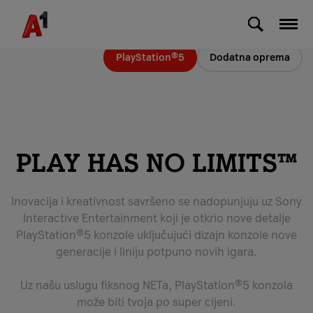
Skip to Main Content
PlayStation®5
Dodatna oprema
PLAY HAS NO LIMITS™
Inovacija i kreativnost savršeno se nadopunjuju uz Sony
Interactive Entertainment koji je otkrio nove detalje
PlayStation®5 konzole uključujući dizajn konzole nove
generacije i liniju potpuno novih igara.
Uz našu uslugu fiksnog NETa, PlayStation®5 konzola
može biti tvoja po super cijeni.