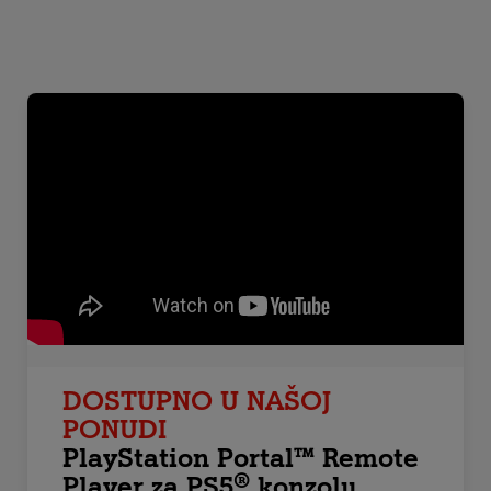
DOSTUPNO U NAŠOJ
PONUDI
PlayStation Portal™ Remote
Player za PS5® konzolu