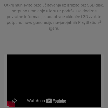
Otkrij munjevito brzo učitavanje uz izrazito brz SSD disk,
potpuno uranjanje u igru uz podršku za dodirne
povratne informacije, adaptivne okidače i 3D zvuk te
potpuno novu generaciju nevjerojatnih PlayStation®
igara.