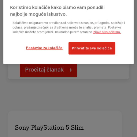
osvojio gejmere diljem
Koristimo kolačiće kako bismo vam ponudili
svijeta
najbolje moguće iskustvo.
Kolačićima osiguravamo pravilan rad naše web stranice, prilagodbu sadržaja i
oglasa, pružanje značajki za društvene mreže te analizu prometa. Postavke
kolačića možete promijeniti i naknadno putem stranice
Izjave o kolačićima.
Predstavljamo pet funkcionalnosti PS Portal
daljinskog kontrolera koje su osvojile
Postavke za kolačiće
Prihvatite sve kolačiće
gejmere diljem svijeta.
Pročitaj članak
Sony PlayStation 5 Slim