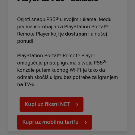
Osjeti snagu PS5® u svojim rukama! Među
prvima isprobaj novi PlayStation Portal™
Remote Player koji je
dostupan
i u našoj
ponudi!
PlayStation Portal™ Remote Player
omogućuje pristup igrama s tvoje PS5®
konzole putem kućnog Wi-Fi-ja tako da
odmah skočiš u igru bez potrebe za igranjem
na TV-u.
Kupi uz fiksni NET
Kupi uz mobilnu tarifu