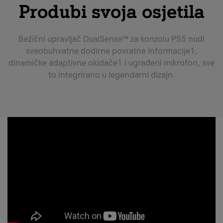
Produbi svoja osjetila
Bežični upravljač DualSense™ za konzolu PS5 nudi
sveobuhvatne dodirne povratne informacije1,
dinamičke adaptivne okidače1 i ugrađeni mikrofon, sve
to integrirano u legendarni dizajn.