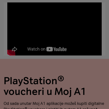
PlayStation®
voucheri u Moj A1
Od sada unutar Moj A1 aplikacije možeš kupiti digitalne