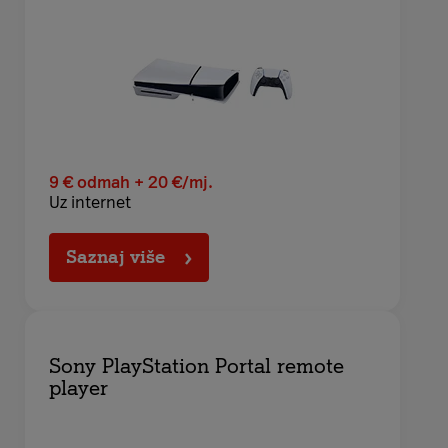
9
€
odmah + 20
€/
mj.
Uz internet
Saznaj više
Sony PlayStation Portal remote
player