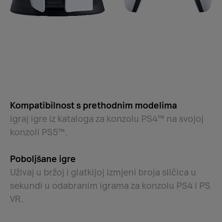
Kompatibilnost s prethodnim modelima
Igraj igre iz kataloga za konzolu PS4™ na svojoj
konzoli PS5™.
Poboljšane igre
Uživaj u bržoj i glatkijoj izmjeni broja sličica u
sekundi u odabranim igrama za konzolu PS4 i PS
VR.