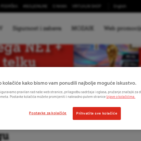
PODRŠKA
#
BOLJIONLINE
O NAMA
VIRTUALNI SHOP
English
V
Sigurnost i zabava
MOZAIK
Web promocij
o kolačiće kako bismo vam ponudili najbolje moguće iskustvo.
iguravamo pravilan rad naše web stranice, prilagodbu sadržaja i oglasa, pružanje značajki za
ometa. Postavke kolačića možete promijeniti i naknadno putem stranice
Izjave o kolačićima.
Postavke za kolačiće
Prihvatite sve kolačiće
gu