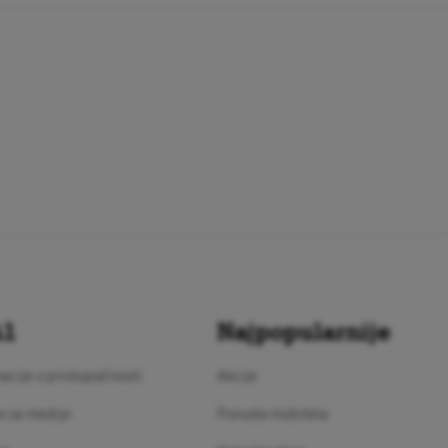
A1
Najpopularnije
acije o pristupačnosti
Akcije
e za medije
Ponuda mobitela