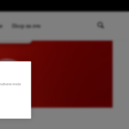
e
Shop za sve
 društvene mreže