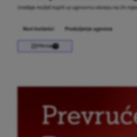
Uređaje možeš kupiti uz ugovornu obvezu na 24 mje
Novi korisnici
Produljenje ugovora
Filtriraj
10