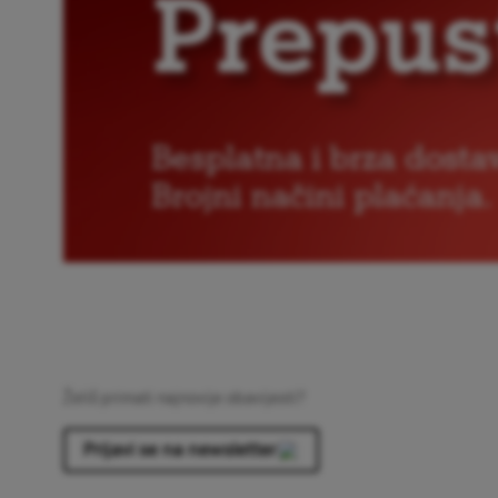
Želiš primati najnovije obavijesti?
Prijavi se na newsletter