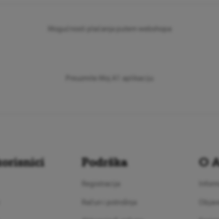
Mogućnosti plaćanja putem webshopa
Preuzmite Moj A1 aplikaciju
orisnici
Podrška
O 
Registracija
Inform
Račun i potrošnja
Objav