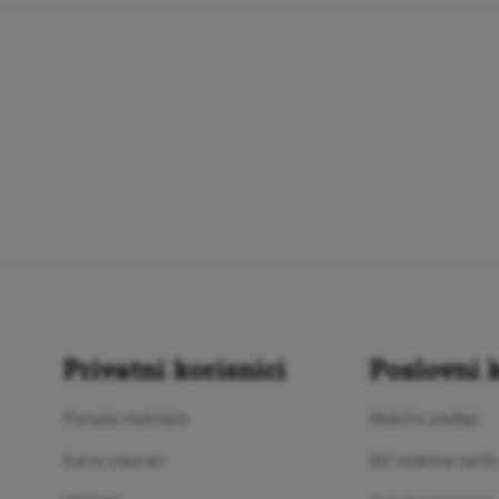
Privatni korisnici
Poslovni k
Ponuda mobitela
Mobilni uređaji
Kućni internet
BIZ mobilne tarife