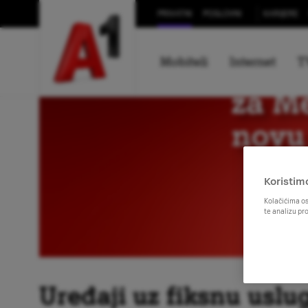
PRIVATNI
POSLOVNI
KARIJERE
Mobiteli
Internet
T
Koristim
Kolačićima os
te analizu pr
Uređaji uz fiksnu uslu