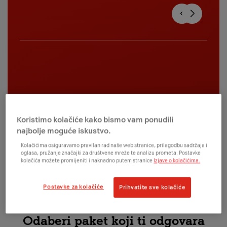
Koristimo kolačiće kako bismo vam ponudili
najbolje moguće iskustvo.
Kolačićima osiguravamo pravilan rad naše web stranice, prilagodbu sadržaja i
oglasa, pružanje značajki za društvene mreže te analizu prometa. Postavke
kolačića možete promijeniti i naknadno putem stranice
Izjave o kolačićima.
Postavke za kolačiće
Prihvatite sve kolačiće
Odaberi paket koji ti odgovara