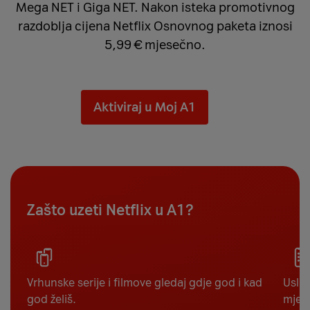
Mega NET i Giga NET. Nakon isteka promotivnog
razdoblja cijena Netflix Osnovnog paketa iznosi
5,99 € mjesečno.
Aktiviraj u Moj A1
Zašto uzeti Netflix u A1?
Vrhunske serije i filmove gledaj gdje god i kad
Uslug
god želiš.
mjes