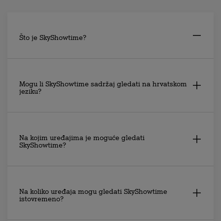
Što je SkyShowtime?
SkyShowtime je servis za video streaming koji
omogućava gledanje nagrađivanih serija, filmova,
Mogu li SkyShowtime sadržaj gledati na hrvatskom
dječjeg sadržaja i još mnogo toga. Možeš gledati koliko
jeziku?
god želiš i kad god želiš bez ijedne reklame.
SkyShowtime nudi sadržaj s hrvatskim titlovima, a većina
sadržaja za djecu je i sinkronizirano na hrvatski jezik.
Na kojim uređajima je moguće gledati
SkyShowtime?
SkyShowtime je moguće gledati na raznim uređajima koji
su povezani na Internet kao što su: mobitel, tablet,
Na koliko uređaja mogu gledati SkyShowtime
osobno računalo, Smart TV. Potpunu listu uređaja možeš
istovremeno?
pogledati
ovdje
.