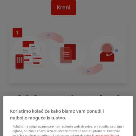
Kreni
Odaberi tarifu i mobitel
Koristimo kolačiće kako bismo vam ponudili
najbolje moguće iskustvo.
U našem webshopu biraj
mobitel koji želiš, a uz njega
Kolačićima osiguravamo pravilan rad naše web stranice, prilagodbu sadržaja i
odaberi i tarifu
uz ugovornu obvezu koja najviše
oglasa, pružanje značajki za društvene mreže te analizu prometa. Postavke
kolačića možete promijeniti i naknadno putem stranice
Izjave o kolačićima.