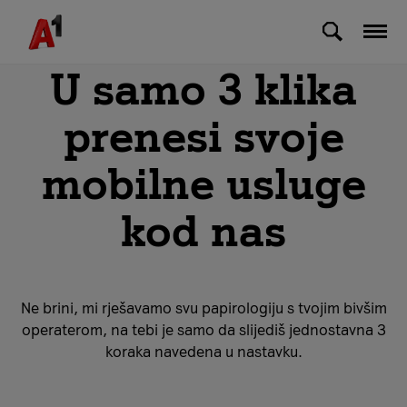
Skip to Main Content
U samo 3 klika
prenesi svoje
mobilne usluge
kod nas
Ne brini, mi rješavamo svu papirologiju s tvojim bivšim
operaterom, na tebi je samo da slijediš jednostavna 3
koraka navedena u nastavku.