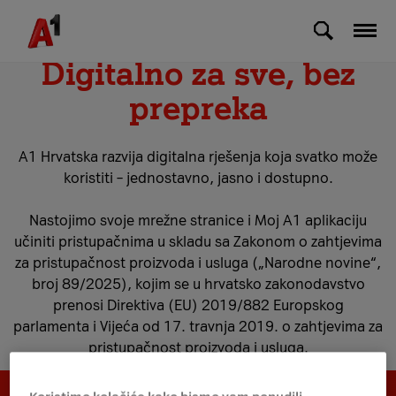
Skip to Main Content
Digitalno za sve, bez
prepreka
A1 Hrvatska razvija digitalna rješenja koja svatko može
koristiti – jednostavno, jasno i dostupno.
Nastojimo svoje mrežne stranice i Moj A1 aplikaciju
učiniti pristupačnima u skladu sa Zakonom o zahtjevima
za pristupačnost proizvoda i usluga („Narodne novine“,
broj 89/2025), kojim se u hrvatsko zakonodavstvo
prenosi Direktiva (EU) 2019/882 Europskog
parlamenta i Vijeća od 17. travnja 2019. o zahtjevima za
pristupačnost proizvoda i usluga.