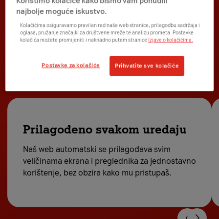
Koristimo kolačiće kako bismo vam ponudili
najbolje moguće iskustvo.
Kolačićima osiguravamo pravilan rad naše web stranice, prilagodbu sadržaja i
oglasa, pružanje značajki za društvene mreže te analizu prometa. Postavke
kolačića možete promijeniti i naknadno putem stranice
Izjave o kolačićima.
Osigurali smo iduće
funkcionalnosti
Postavke za kolačiće
Prihvatite sve kolačiće
Prilagođeno svakom uređaju
Naš web automatski se prilagođava svim
veličinama ekrana i preglednika za jednostavno
korištenje, bez obzira kako mu pristupaš.