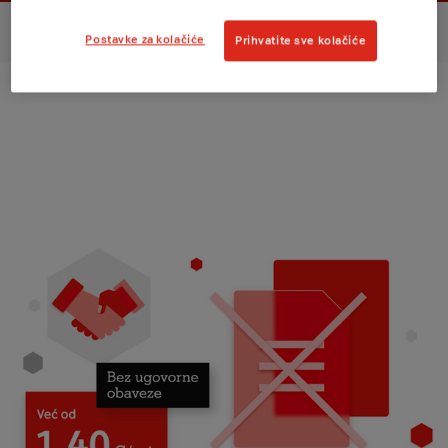
Osiguranje ekrana
Osiguranje uređaja
Postavke za kolačiće
Prihvatite sve kolačiće