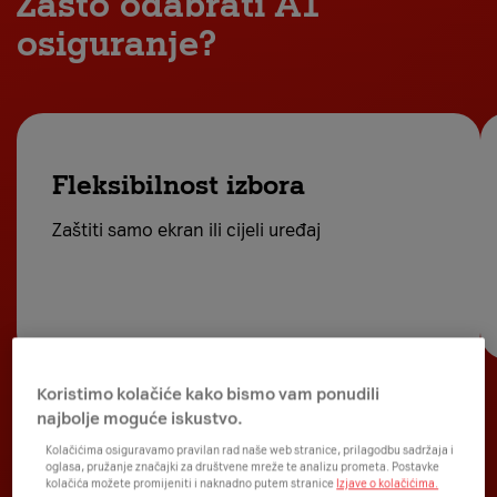
Zašto odabrati A1
osiguranje?
Fleksibilnost izbora
Zaštiti samo ekran ili cijeli uređaj
Koristimo kolačiće kako bismo vam ponudili
najbolje moguće iskustvo.
Kolačićima osiguravamo pravilan rad naše web stranice, prilagodbu sadržaja i
oglasa, pružanje značajki za društvene mreže te analizu prometa. Postavke
kolačića možete promijeniti i naknadno putem stranice
Izjave o kolačićima.