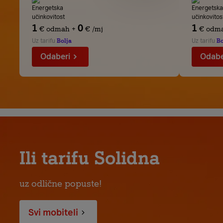
1
0
1
€
odmah
+
€
/mj
€
odm
Uz tarifu
Bolja
Uz tarifu
Bo
Odaberi
Odabe
Ili tarifu Solidna
uz odlične popuste!
Svi mobiteli