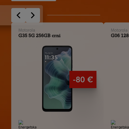
Motorola
Motorola
G35 5G 256GB crni
G06 128
-80 €