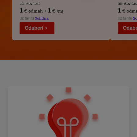
1
1
1
€
odmah
+
€
/mj
€
odm
Uz tarifu
Solidna
Uz tarifu
So
Odaberi
Odabe