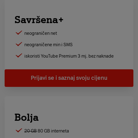
Savršena+
neograničen net
neograničene min i SMS
iskoristi YouTube Premium 3 mj. bez naknade
Prijavi se i saznaj svoju cijenu
Bolja
20 GB
80 GB interneta