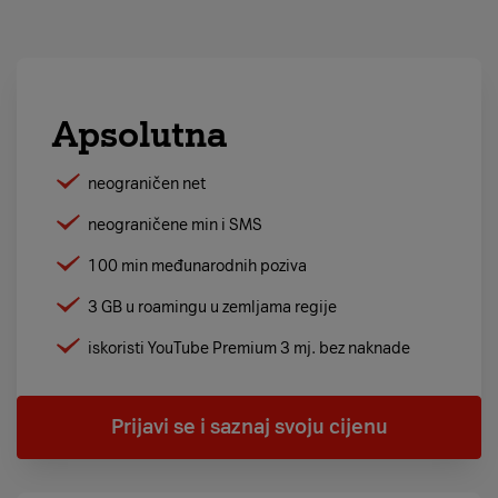
Apsolutna
neograničen net
neograničene min i SMS
100 min međunarodnih poziva
3 GB u roamingu u zemljama regije
iskoristi YouTube Premium 3 mj. bez naknade
Prijavi se i saznaj svoju cijenu