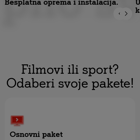
pno s
Besplatna oprema i instalacija.
U
k
Filmovi ili sport?
Odaberi svoje pakete!
Osnovni paket