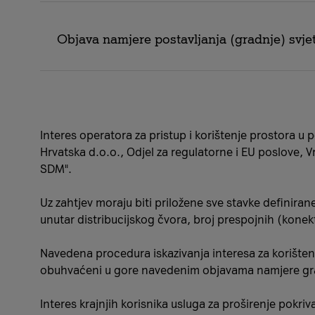
Objava namjere postavljanja (gradnje) svje
Objava namjere postavljanja SDM - Trnje DČ32
Objava namjere postavljanja SDM - Trnje DČ30
Objava namjere postavljanja SDM - Trnje DČ29
Objava namjere postavljanja SDM - Novi Zagreb 
Interes operatora za pristup i korištenje prostora 
Objava namjere postavljanja SDM - Gajnice DČ1
Hrvatska d.o.o., Odjel za regulatorne i EU poslove, 
Objava namjere postavljanja SDM - Gajnice DČ9
SDM".
Objava namjere postavljanja SDM - Gajnice DČ8
Objava namjere postavljanja SDM - Gajnice DČ7
Uz zahtjev moraju biti priložene sve stavke definir
Objava namjere postavljanja SDM - Gajnice DČ6
unutar distribucijskog čvora, broj prespojnih (konek
Objava namjere postavljanja SDM - Črnomerec 
Objava namjere postavljanja SDM - Trešnjevka - 
Navedena procedura iskazivanja interesa za korištenje
Objava namjere postavljanja SDM - Trešnjevka - 
obuhvaćeni u gore navedenim objavama namjere grad
Objava namjere postavljanja SDM - Trešnjevka - 
Objava namjere postavljanja SDM - Trešnjevka - 
Interes krajnjih korisnika usluga za proširenje pokri
Objava namjere postavljanja SDM - Trešnjevka - 