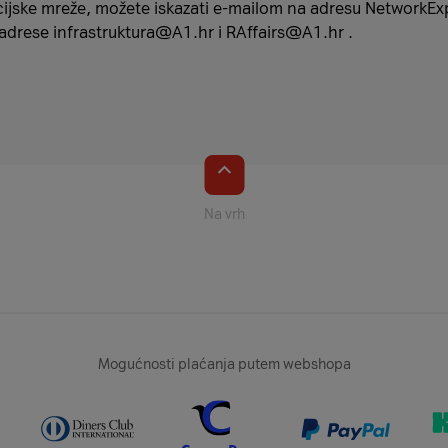
bucijske mreže, možete iskazati e-mailom na adresu Networ
 adrese infrastruktura@A1.hr i RAffairs@A1.hr .
Na vrh
- zapad DČ51
Mogućnosti plaćanja putem webshopa
sjever DČ8
jug DČ33
jug DČ31