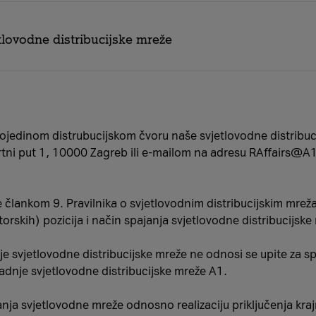
tlovodne distribucijske mreže
- zapad DČ54
u pojedinom distrubucijskom čvoru naše svjetlovodne distribu
0
Vrtni put 1, 10000 Zagreb ili e-mailom na adresu RAffairs@A1
ane člankom 9. Pravilnika o svjetlovodnim distribucijskim mr
torskih) pozicija i način spajanja svjetlovodne distribucijsk
DČ19
jug DČ39
 svjetlovodne distribucijske mreže ne odnosi se upite za spa
jug DČ38
nje svjetlovodne distribucijske mreže A1.
jug DČ37
jug DČ35
vanja svjetlovodne mreže odnosno realizaciju priključenja kra
jug DČ26