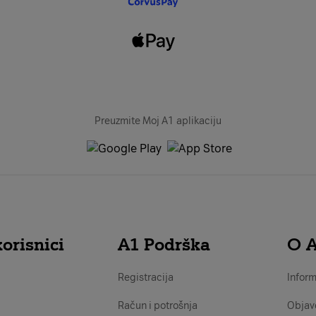
jug DČ27
2
itnjak DČ34
- zapad DČ50
- zapad DČ49
- zapad DČ47
Preuzmite Moj A1 aplikaciju
jug DČ32
jug DČ30
jug DČ29
orisnici
A1 Podrška
O 
jug DČ28
itnjak DČ35
itnjak DČ33
Registracija
Inform
itnjak DČ32
Račun i potrošnja
Objav