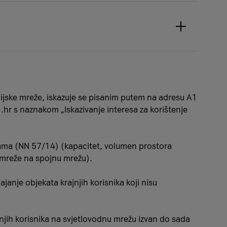
cijske mreže, iskazuje se pisanim putem na adresu A1
.hr s naznakom „Iskazivanje interesa za korištenje
ežama (NN 57/14) (kapacitet, volumen prostora
e mreže na spojnu mrežu).
janje objekata krajnjih korisnika koji nisu
jnjih korisnika na svjetlovodnu mrežu izvan do sada