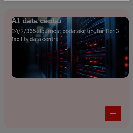
A1 data centar
24/7/365 sigurnost podataka unutar Tier 3
facility data centra