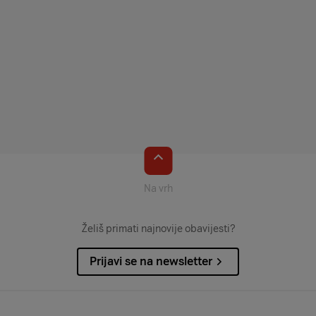
procedura kojima se osigurava brz oporavak IT
sustava i podataka nakon incidenta ili prekida
rada.
Na vrh
Želiš primati najnovije obavijesti?
Prijavi se na newsletter