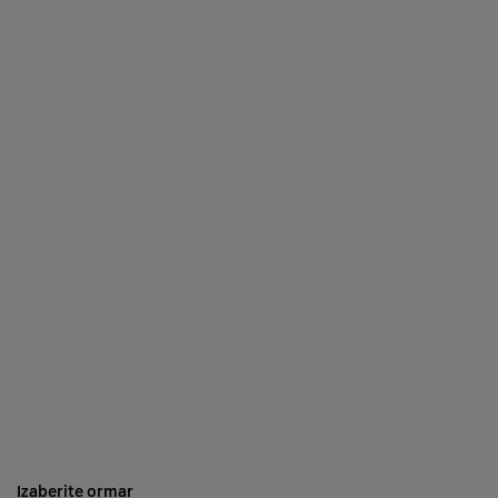
Standard za
sigurnost podataka
Standard za sigurno
platnih kartica
korištenje i
upravljanje
informacijama
unutar cloud
okruženja
Izaberite ormar