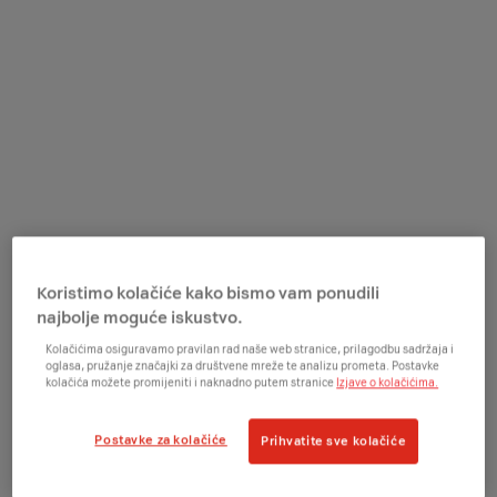
Koristimo kolačiće kako bismo vam ponudili
najbolje moguće iskustvo.
Kolačićima osiguravamo pravilan rad naše web stranice, prilagodbu sadržaja i
oglasa, pružanje značajki za društvene mreže te analizu prometa. Postavke
kolačića možete promijeniti i naknadno putem stranice
Izjave o kolačićima.
Fokusirajte se na poslovanje, a brigu o opremi
prepustite nama. Smjestite svoju ključnu infrastrukturu
Postavke za kolačiće
Prihvatite sve kolačiće
u certificirani A1 data centar i smanjite troškove
investicija (CAPEX).