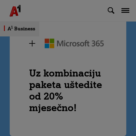
Skip to Main Content
1
A
Business
Uz kombinaciju
paketa uštedite
od 20%
mjesečno!