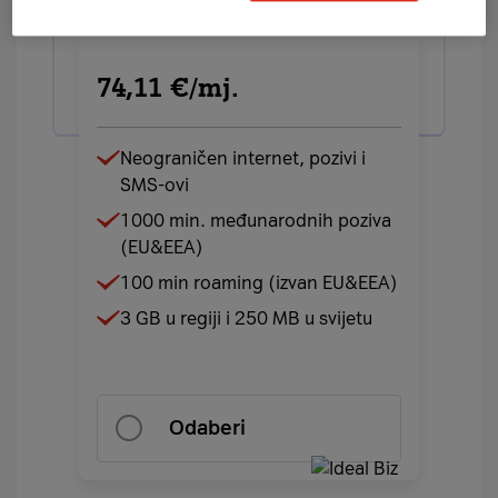
74,11 €/mj.
Neograničen internet, pozivi i
SMS-ovi
1000 min. međunarodnih poziva
(EU&EEA)
100 min roaming (izvan EU&EEA)
3 GB u regiji i 250 MB u svijetu
Odaberi