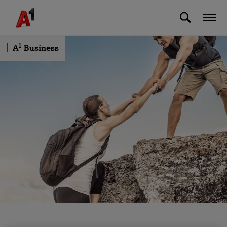
Skip to Main Content
1
A
Business