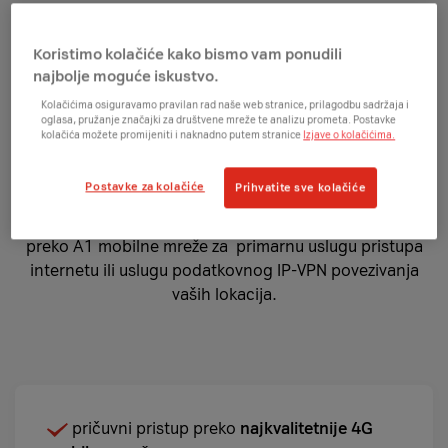
Pričuvni pristup preko
najkvalitetnije mobilne
Koristimo kolačiće kako bismo vam ponudili
najbolje moguće iskustvo.
mreže.
Kolačićima osiguravamo pravilan rad naše web stranice, prilagodbu sadržaja i
oglasa, pružanje značajki za društvene mreže te analizu prometa. Postavke
kolačića možete promijeniti i naknadno putem stranice
Izjave o kolačićima.
Postavke za kolačiće
Prihvatite sve kolačiće
Usluga Pričuvna veza Pro omogućuje pričuvni pristup
preko A1 mobilne mreže za primarnu uslugu pristupa
internetu ili uslugu podatkovnog IP-VPN povezivanja
vaših lokacija.
pričuvni pristup preko
najkvalitetnije 4G