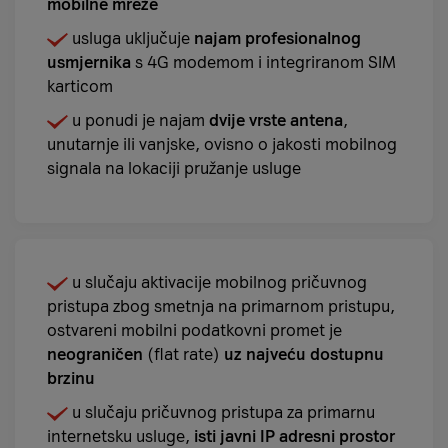
mobilne mreže
usluga uključuje
najam profesionalnog
usmjernika
s 4G modemom i integriranom SIM
karticom
u ponudi je najam
dvije vrste antena
,
unutarnje ili vanjske, ovisno o jakosti mobilnog
signala na lokaciji pružanje usluge
u slučaju aktivacije mobilnog pričuvnog
pristupa zbog smetnja na primarnom pristupu,
ostvareni mobilni podatkovni promet je
neograničen
(flat rate)
uz najveću dostupnu
brzinu
u slučaju pričuvnog pristupa za primarnu
internetsku usluge,
isti javni IP adresni prostor