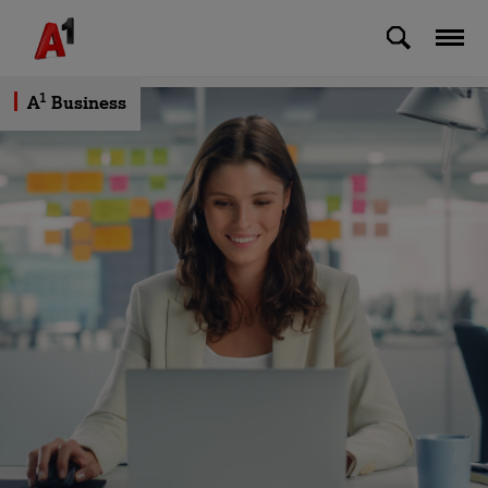
Skip to Main Content
Pričuvna veza Pro
1
A
Business