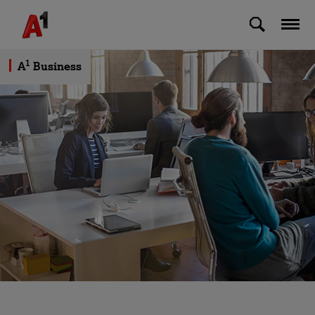
Skip to Main Content
1
A
Business