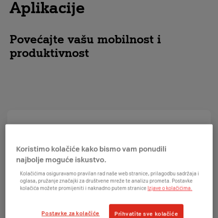
Aplikacije
Povećajte vašu mobilnost i
produktivnost
FreshPay
Koristimo kolačiće kako bismo vam ponudili
najbolje moguće iskustvo.
Kolačićima osiguravamo pravilan rad naše web stranice, prilagodbu sadržaja i
oglasa, pružanje značajki za društvene mreže te analizu prometa. Postavke
kolačića možete promijeniti i naknadno putem stranice
Izjave o kolačićima.
Postavke za kolačiće
Fiskalizacija bez komplikacija uz podršku 24/7.
Prihvatite sve kolačiće