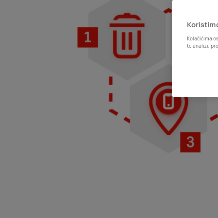
Koristim
Kolačićima os
te analizu pr