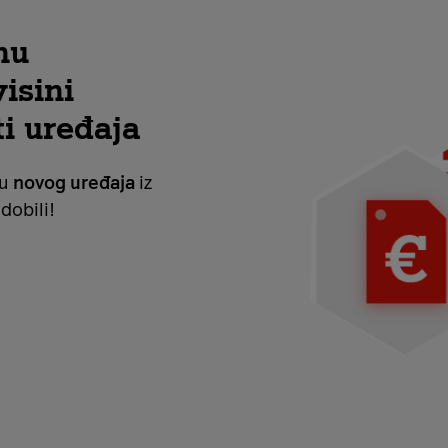
nu
isini
i uređaja
ju
novog uređaja
iz
dobili!