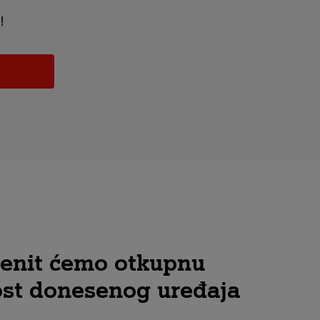
!
ijenit ćemo otkupnu
ost donesenog uređaja