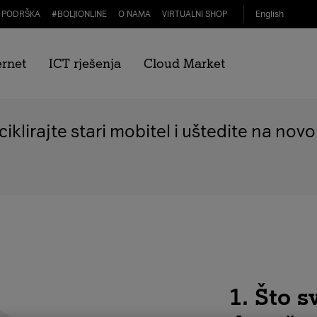
PODRŠKA
#
BOLJIONLINE
O NAMA
VIRTUALNI SHOP
English
Mijenjajte staro za nov
ernet
ICT rješenja
Cloud Market
ciklirajte stari mobitel i uštedite na nov
1. Što s