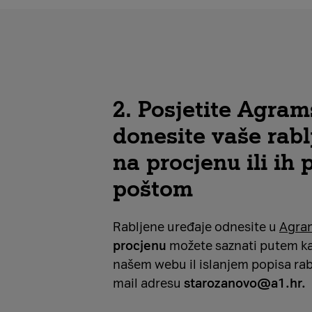
2. Posjetite Agram
donesite vaše rabl
na procjenu ili ih 
poštom
Rabljene uređaje odnesite u
Agra
procjenu
možete saznati putem ka
našem webu il islanjem popisa rab
mail adresu
starozanovo@a1.hr
.