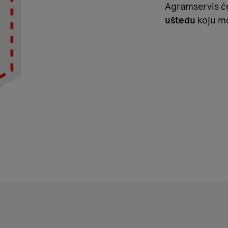
Agramservis će
uštedu
koju mo