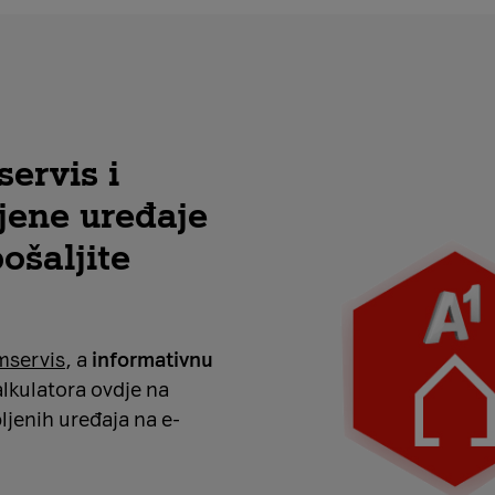
servis i
jene uređaje
pošaljite
mservis
, a
informativnu
lkulatora ovdje na
ljenih uređaja na e-