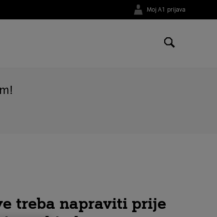
Moj A1 prijava
o
om!
ve treba napraviti prije