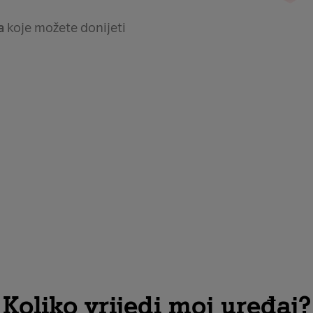
ja
koje možete donijeti
Koliko vrijedi moj uređaj?