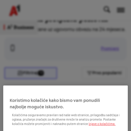
Mobiteli na pretplatu poslovni
1
A
Business
Cijene su prikazane uz ugovornu obvezu na 24 mjeseca.
Promijeni
Filtriraj
Prvo popularni
10
Prikaži cijene uz model
Manje plati pa
vrati
.
Saznaj više
Koristimo kolačiće kako bismo vam ponudili
najbolje moguće iskustvo.
Kolačićima osiguravamo pravilan rad naše web stranice, prilagodbu sadržaja i
oglasa, pružanje značajki za društvene mreže te analizu prometa. Postavke
kolačića možete promijeniti i naknadno putem stranice
Izjave o kolačićima.