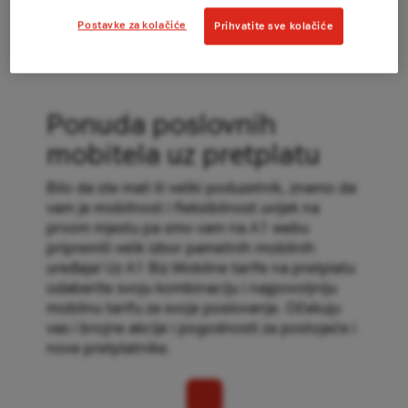
Postavke za kolačiće
Prihvatite sve kolačiće
Ponuda poslovnih
mobitela uz pretplatu
Bilo da ste mali ili veliki poduzetnik, znamo da
vam je mobilnost i fleksibilnost uvijek na
prvom mjestu pa smo vam na A1 webu
pripremili velik izbor pametnih mobilnih
uređaja! Uz A1 Biz Mobilne tarife na pretplatu
odaberite svoju kombinaciju i najpovoljniju
mobilnu tarifu za svoje poslovanje. Očekuju
vas i brojne akcije i pogodnosti za postojeće i
nove pretplatnike.