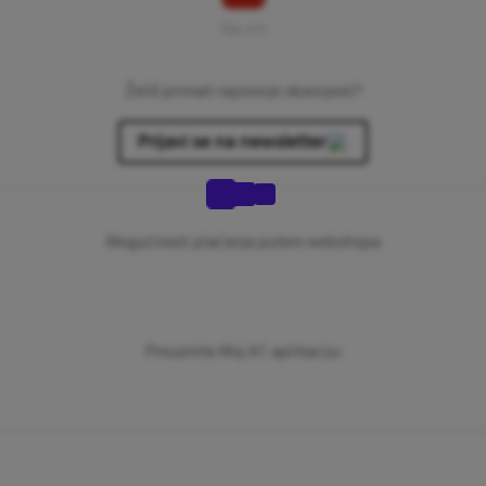
Na vrh
Želiš primati najnovije obavijesti?
Prijavi se na newsletter
Mogućnosti plaćanja putem webshopa
Preuzmite Moj A1 aplikaciju