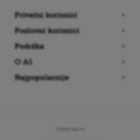
Privatni korisnici
+
Poslovni korisnici
+
Podrška
+
O A1
+
Najpopularnije
+
Pratite nas na