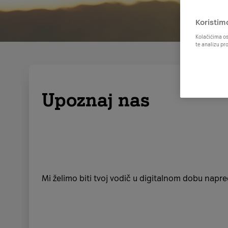
Koristim
Kolačićima os
te analizu pr
Upoznaj nas
Mi želimo biti tvoj vodič u digitalnom dobu napred