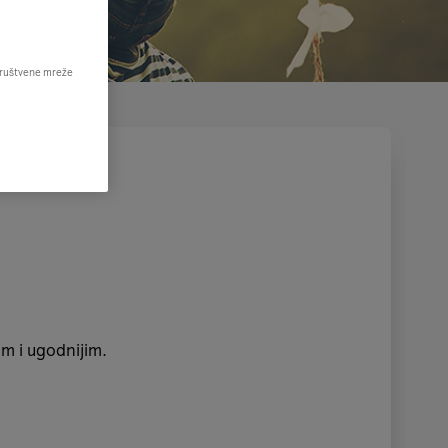
 društvene mreže
jim i ugodnijim.