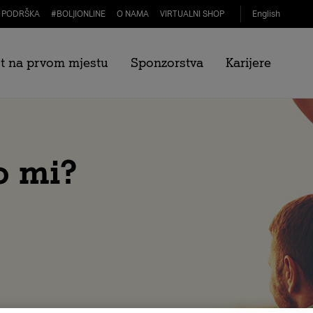
PODRŠKA
#
BOLJIONLINE
O NAMA
VIRTUALNI SHOP
English
t na prvom mjestu
Sponzorstva
Karijere
o mi?