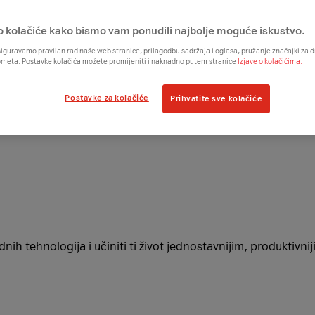
o kolačiće kako bismo vam ponudili najbolje moguće iskustvo.
iguravamo pravilan rad naše web stranice, prilagodbu sadržaja i oglasa, pružanje značajki za
ometa. Postavke kolačića možete promijeniti i naknadno putem stranice
Izjave o kolačićima.
Postavke za kolačiće
Prihvatite sve kolačiće
nih tehnologija i učiniti ti život jednostavnijim, produktivni