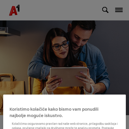
Skip to Main Content
Koristimo kolačiće kako bismo vam ponudili
najbolje moguće iskustvo.
Kolačićima osiguravamo pravilan rad naše web stranice, prilagodbu sadržaja i
oglasa, pružanje značajki za društvene mreže te analizu prometa. Postavke