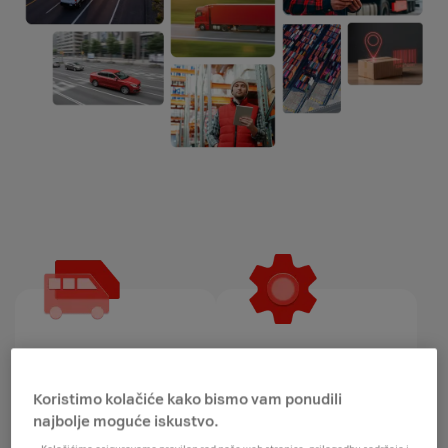
Osobna i teretna
Građevinski i
vozila
poljoprivredni
Koristimo kolačiće kako bismo vam ponudili
strojevi
najbolje moguće iskustvo.