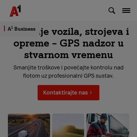
Skip to Main Content
1
Praćenje vozila, strojeva i
A
Business
opreme – GPS nadzor u
stvarnom vremenu
Smanjite troškove i povećajte kontrolu nad
flotom uz profesionalni GPS sustav.
Kontaktirajte nas