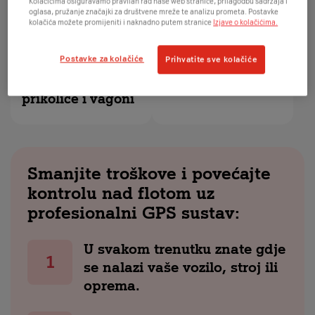
Kolačićima osiguravamo pravilan rad naše web stranice, prilagodbu sadržaja i
oglasa, pružanje značajki za društvene mreže te analizu prometa. Postavke
kolačića možete promijeniti i naknadno putem stranice
Izjave o kolačićima.
Postavke za kolačiće
Prihvatite sve kolačiće
Pošiljke, teretni
Imovina i alati
kontejneri,
prikolice i vagoni
Smanjite troškove i povećajte
kontrolu nad flotom uz
profesionalni GPS sustav:
U svakom trenutku znate gdje
se nalazi vaše vozilo, stroj ili
oprema.