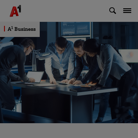
Skip to Main Content
1
A
Business