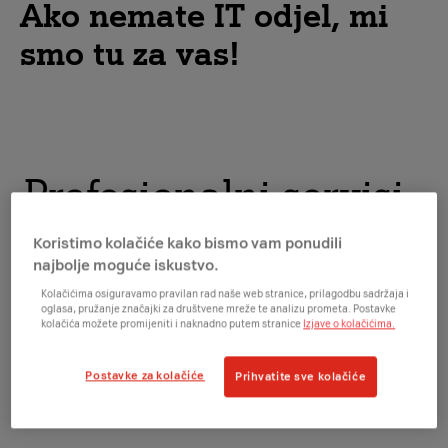
Ako nemate IT odjel, mi
smo tu za vas!
Profesionalni servisi
Koristimo kolačiće kako bismo vam ponudili
Profesionalni servisi idealna su usluga za vas ako
najbolje moguće iskustvo.
nemate vlastiti IT odjel i stručnjake ili se maksimalno
Kolačićima osiguravamo pravilan rad naše web stranice, prilagodbu sadržaja i
želite posvetiti svome temeljnom poslovanju. Usluga
oglasa, pružanje značajki za društvene mreže te analizu prometa. Postavke
se sastoji od niza aktivnosti A1 stručnjaka, koje vam
kolačića možete promijeniti i naknadno putem stranice
Izjave o kolačićima.
omogućuju nesmetan rad IT i telekom infrastrukture,
opreme i usluga.
Postavke za kolačiće
Prihvatite sve kolačiće