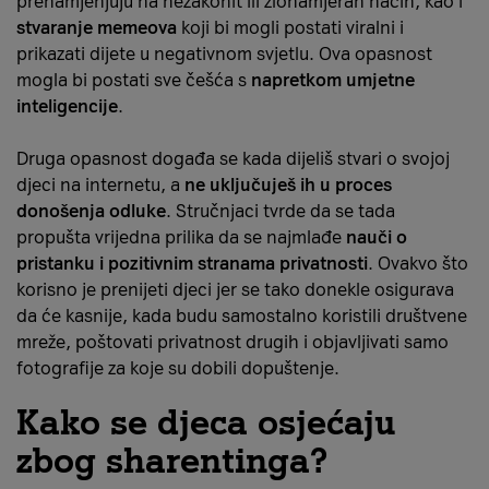
prenamjenjuju na nezakonit ili zlonamjeran način, kao i
stvaranje memeova
koji bi mogli postati viralni i
prikazati dijete u negativnom svjetlu. Ova opasnost
mogla bi postati sve češća s
napretkom umjetne
inteligencije
.
Druga opasnost događa se kada dijeliš stvari o svojoj
djeci na internetu, a
ne uključuješ ih u proces
donošenja odluke
. Stručnjaci tvrde da se tada
propušta vrijedna prilika da se najmlađe
nauči o
pristanku i pozitivnim stranama privatnosti
. Ovakvo što
korisno je prenijeti djeci jer se tako donekle osigurava
da će kasnije, kada budu samostalno koristili društvene
mreže, poštovati privatnost drugih i objavljivati samo
fotografije za koje su dobili dopuštenje.
Kako se djeca osjećaju
zbog sharentinga?