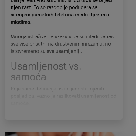
bila je relativno stabilna, ali od tada se
bilježi
njen rast
. To se razdoblje podudara sa
širenjem pametnih telefona među djecom i
mladima
.
Mnoga istraživanja ukazuju da su mladi danas
sve više prisutni
na društvenim mrežama
, no
istovremeno su
sve usamljeniji.
Usamljenost vs.
samoća
Prije same definicije usamljenosti i njenih
posljedica, važno je
razlikovati usamljenost od
samoće
.
Samoća je stanje koje
ne mora nužno biti
negativno
. Osoba koja je fizički odvojena od
ljudi
ne mora osjećati usamljenost
ako ima