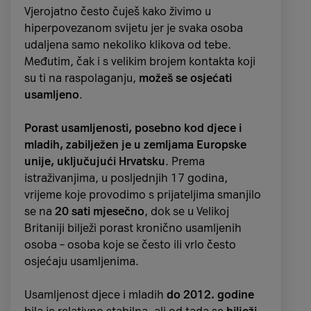
Vjerojatno često čuješ kako živimo u
hiperpovezanom svijetu jer je svaka osoba
udaljena samo nekoliko klikova od tebe.
Međutim, čak i s velikim brojem kontakta koji
su ti na raspolaganju,
možeš se osjećati
usamljeno
.
Porast usamljenosti, posebno kod djece i
mladih, zabilježen je u zemljama Europske
unije, uključujući Hrvatsku
. Prema
istraživanjima, u posljednjih 17 godina,
vrijeme koje provodimo s prijateljima smanjilo
se na
20 sati mjesečno
, dok se u Velikoj
Britaniji bilježi porast kronično usamljenih
osoba – osoba koje se često ili vrlo često
osjećaju usamljenima.
Usamljenost djece i mladih
do 2012. godine