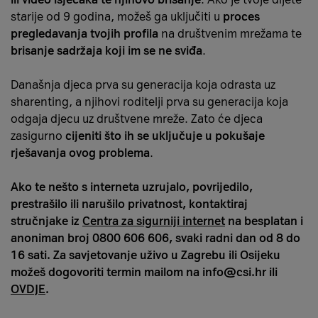
starije od 9 godina, možeš ga uključiti u
proces
pregledavanja tvojih profila
na društvenim mrežama te
brisanje sadržaja koji im se ne sviđa
.
Današnja djeca prva su generacija koja odrasta uz
sharenting, a njihovi roditelji prva su generacija koja
odgaja djecu uz društvene mreže. Zato će djeca
zasigurno
cijeniti što ih se uključuje u pokušaje
rješavanja ovog problema
.
Ako te nešto s interneta uzrujalo, povrijedilo,
prestrašilo ili narušilo privatnost, kontaktiraj
stručnjake iz
Centra za sigurniji internet
na besplatan i
anoniman broj 0800 606 606, svaki radni dan od 8 do
16 sati. Za savjetovanje uživo u Zagrebu ili Osijeku
možeš dogovoriti termin mailom na info@csi.hr ili
OVDJE
.