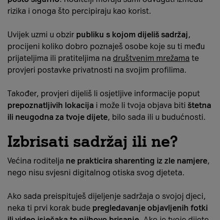
rizika i onoga što percipiraju kao korist.
Uvijek uzmi u obzir
publiku s kojom dijeliš sadržaj
,
procijeni koliko dobro poznaješ osobe koje su ti među
prijateljima ili pratiteljima na
društvenim mrežama
te
provjeri postavke privatnosti na svojim profilima.
Također, provjeri dijeliš li osjetljive informacije poput
prepoznatljivih lokacija
i može li tvoja objava biti
štetna
ili neugodna za tvoje dijete
, bilo sada ili u budućnosti.
Izbrisati sadržaj ili ne?
Većina roditelja
ne prakticira sharenting iz zle namjere
,
nego nisu svjesni digitalnog otiska svog djeteta.
Ako sada preispituješ dijeljenje sadržaja o svojoj djeci,
neka ti prvi korak bude
pregledavanje objavljenih fotki
ili video isječaka te njihovo brisanje
. Ako je tvoje dijete