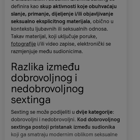
definira kao
skup aktivnosti koje obuhvaćaju
anksioznosti, srdžbe
, dok se kod mladih
slanje, primanje, dijeljenje i/ili objavljivanje
osoba manifestira i osjećajem nedovoljnog
seksualno eksplicitnog materijala
, obično u
razumijevanja ili podrške, izoliranosti od
kontekstu ljubavnih ili seksualnih odnosa.
vršnjaka i obitelji, neshvaćanja roditelja i
Takav materijal, koji uključuje poruke,
slično.
fotografije
i/ili video zapise, elektronički se
razmjenjuje među sudionicima.
Kao moguće uzroke porasta usamljenosti kod
djece i mladih, ali i kod odraslih osoba, mnogi
Razlika između
autori navode
tehnološke promjene,
urbanizaciju, ubrzani stil života, promjene u
dobrovoljnog i
obiteljskoj strukturi i individualizaciju
.
nedobrovoljnog
sextinga
Sexting se može podijeliti u
dvije kategorije
:
dobrovoljni i nedobrovoljni.
Kod dobrovoljnog
sextinga postoji pristanak između sudionika
koji ga smatraju modernim oblikom seksualne