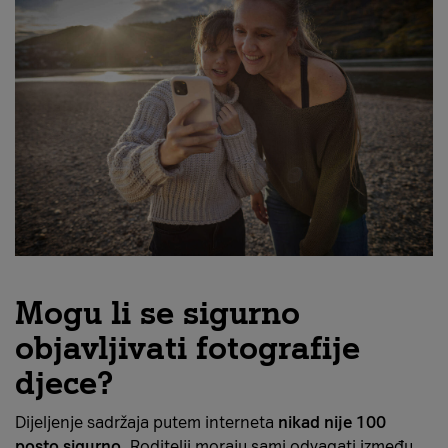
Mogu li se sigurno
objavljivati fotografije
djece?
Dijeljenje sadržaja putem interneta
nikad nije 100
posto sigurno
. Roditelji moraju sami odvagati između