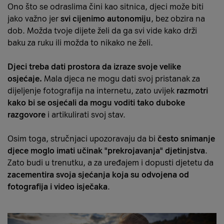
Ono što se odraslima čini kao sitnica, djeci može biti
jako važno jer
svi cijenimo autonomiju
, bez obzira na
dob. Možda tvoje dijete želi da ga svi vide kako drži
baku za ruku ili možda to nikako ne želi.
Djeci treba dati prostora da izraze svoje velike
osjećaje.
Mala djeca ne mogu dati svoj pristanak za
dijeljenje fotografija na internetu, zato uvijek
razmotri
kako bi se osjećali da mogu voditi tako duboke
razgovore
i artikulirati svoj stav.
Osim toga, stručnjaci upozoravaju da bi
često snimanje
djece moglo imati učinak "prekrojavanja" djetinjstva
.
Zato budi u trenutku, a za uređajem i dopusti djetetu da
zacementira svoja sjećanja koja su odvojena od
fotografija i video isječaka
.