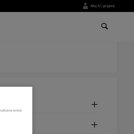
Moj A1 prijava
 društvene mreže