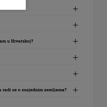
sam u Hrvatskoj?
, a radi se o susjednim zemljama?