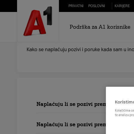
Skip to Main Content
PRIVATNI
POSLOVNI
KARIJERE
Podrška za A1 korisnike
Pozivi i poruke u inozemstvu
Kako se naplaćuju pozivi i poruke kada sam u i
Koristim
Naplaćuju li se pozivi prema A1 služ
Kolačićima os
te analizu pr
Naplaćuju li se pozivi prema službi 