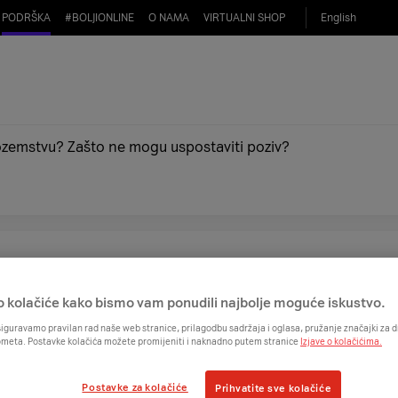
PODRŠKA
#
BOLJIONLINE
O NAMA
VIRTUALNI SHOP
English
nozemstvu? Zašto ne mogu uspostaviti poziv?
o kolačiće kako bismo vam ponudili najbolje moguće iskustvo.
bi za korisnike ako zovem iz inozemstva?
iguravamo pravilan rad naše web stranice, prilagodbu sadržaja i oglasa, pružanje značajki za
ometa. Postavke kolačića možete promijeniti i naknadno putem stranice
Izjave o kolačićima.
za hitne slučajeve dok sam u inozemstvu?
Postavke za kolačiće
Prihvatite sve kolačiće