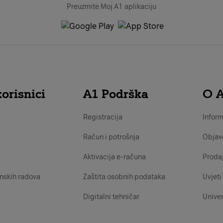
Preuzmite Moj A1 aplikaciju
orisnici
A1 Podrška
O 
Registracija
Inform
Račun i potrošnja
Objav
Aktivacija e-računa
Proda
nskih radova
Zaštita osobnih podataka
Uvjeti 
Digitalni tehničar
Univer