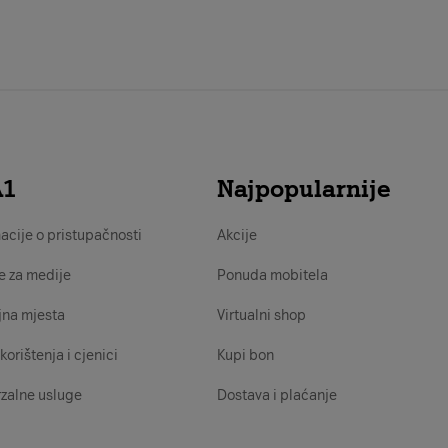
A1
Najpopularnije
acije o pristupačnosti
Akcije
e za medije
Ponuda mobitela
jna mjesta
Virtualni shop
korištenja i cjenici
Kupi bon
zalne usluge
Dostava i plaćanje