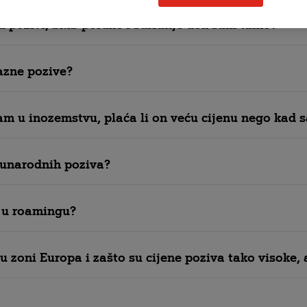
ju pozivi, SMS poruke i surfanje dok sam tamo?
azne pozive?
am u inozemstvu, plaća li on veću cijenu nego kad 
đunarodnih poziva?
 u roamingu?
 u zoni Europa i zašto su cijene poziva tako visoke