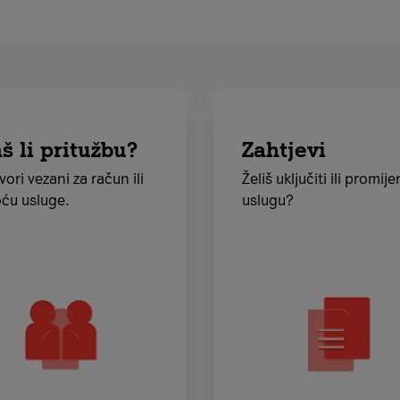
š li pritužbu?
Zahtjevi
vori vezani za račun ili
Želiš uključiti ili promije
ću usluge.
uslugu?