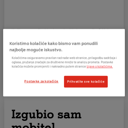
Koliko unaprijed trebam javiti da se selim? Kakva
mi je usluga dostupna na novoj adresi?
Koristimo kolačiće kako bismo vam ponudili
najbolje moguće iskustvo.
Kolačićima osiguravamo pravilan rad naše web stranice, prilagodbu sadržaja i
oglasa, pružanje značajki za društvene mreže te analizu prometa. Postavke
kolačića možete promijeniti i naknadno putem stranice
Izjave o kolačićima.
Želim znati više
Postavke za kolačiće
Prihvatite sve kolačiće
Izgubio sam
mobitel