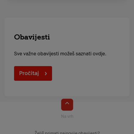
Obavijesti
Sve važne obavijesti možeš saznati ovdje.
Pročitaj
Na vrh
Želiš primati najnovije obavijesti?