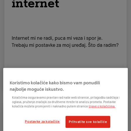
internet
Internet mi ne radi, puca mi veza i spor je.
Trebaju mi postavke za moj uređaj. Što da radim?
Želim znati
Koristimo kolačiće kako bismo vam ponudili
najbolje moguće iskustvo.
Kolačićima osiguravamo pravilan rad naše web stranice, prilagodbu sadržaja i
oglasa, pružanje značajki za društvene mreže te analizu prometa. Postavke
kolačića možete promijeniti i naknadno putem stranice
Izjave o kolačićima.
Instalacija
Postavke za kolačiće
Prihvatite sve kolačiće
opreme