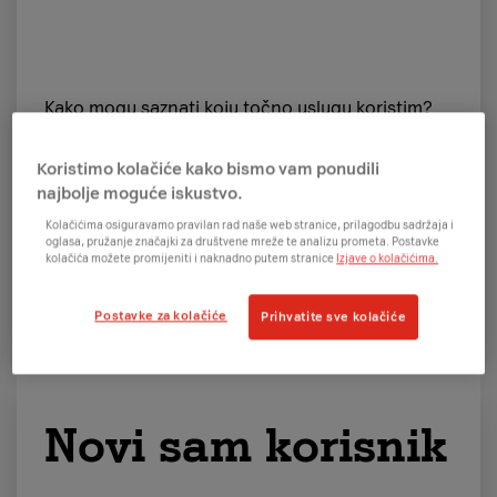
Kako mogu saznati koju točno uslugu koristim?
Kako mogu provjeriti svoju potrošnju ili aktivirati
novu opciju?
Koristimo kolačiće kako bismo vam ponudili
najbolje moguće iskustvo.
Kolačićima osiguravamo pravilan rad naše web stranice, prilagodbu sadržaja i
oglasa, pružanje značajki za društvene mreže te analizu prometa. Postavke
kolačića možete promijeniti i naknadno putem stranice
Izjave o kolačićima.
Želim znati
Postavke za kolačiće
Prihvatite sve kolačiće
Novi sam korisnik