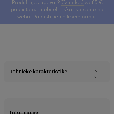
za
Produljuješ ugovor?
Uzmi kod
za 65 €
na
provjeru
popusta na mobitel i iskoristi samo na
povrat
dostupnosti
webu! Popusti se ne kombiniraju.
u
proizvoda
roku
u
od
A1
14
centrima
dana
Tehničke karakteristike
Informacije