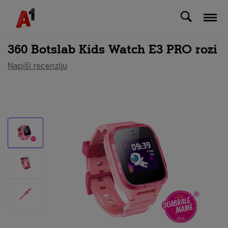
Svi uređaji
360 Botslab Kids Watch E3 PRO rozi
Napiši recenziju