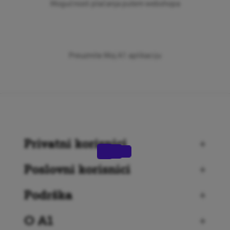
Mogućnosti plaćanja putem webshopa
Preuzmite Moj A1 aplikaciju
Privatni korisnici
+
Poslovni korisnici
+
Podrška
+
O A1
+