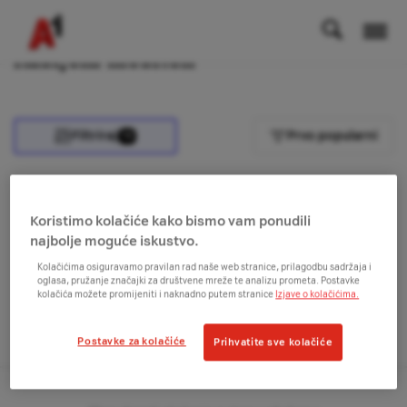
Rabljeni mobiteli
Filtriraj
Prvo popularni
10
Koristimo kolačiće kako bismo vam ponudili
Na vrh
najbolje moguće iskustvo.
Kolačićima osiguravamo pravilan rad naše web stranice, prilagodbu sadržaja i
oglasa, pružanje značajki za društvene mreže te analizu prometa. Postavke
Želiš primati najnovije obavijesti?
kolačića možete promijeniti i naknadno putem stranice
Izjave o kolačićima.
Prijavi se na newsletter
Postavke za kolačiće
Prihvatite sve kolačiće