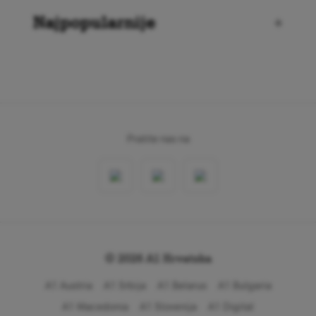
Najpopularnije
+
Pratite nas na
© 2026 A1 Hrvatska
A1 Austria
A1 Srbija
A1 Belarus
A1 Bulgaria
A1 Macedonia
A1 Slovenija
A1 Digital