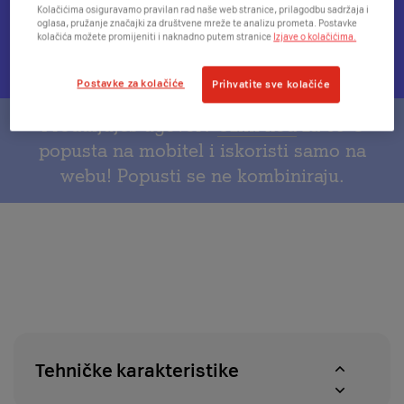
plaćanja
Kolačićima osiguravamo pravilan rad naše web stranice, prilagodbu sadržaja i
informacijama
se
oglasa, pružanje značajki za društvene mreže te analizu prometa. Postavke
na
o
modal
kolačića možete promijeniti i naknadno putem stranice
Izjave o kolačićima.
Otvorit
Dostupnost u A1 centrima
rate
besplatnoj
s
će
dostavi
informacijama
se
Postavke za kolačiće
Prihvatite sve kolačiće
o
modal
pravu
za
Produljuješ ugovor?
Uzmi kod
za 65 €
na
provjeru
popusta na mobitel i iskoristi samo na
povrat
dostupnosti
webu! Popusti se ne kombiniraju.
u
proizvoda
roku
u
od
A1
14
centrima
dana
Tehničke karakteristike