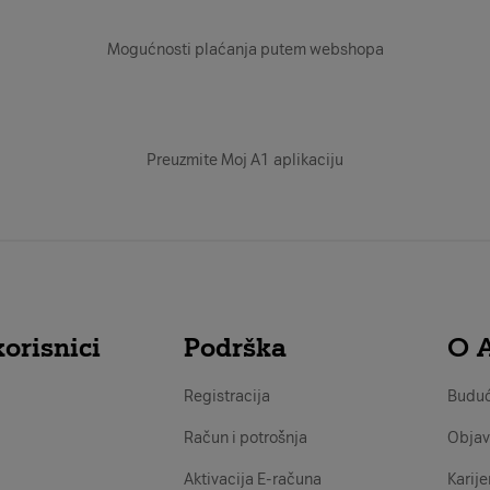
Mogućnosti plaćanja putem webshopa
Preuzmite Moj A1 aplikaciju
orisnici
Podrška
O 
Registracija
Buduć
Račun i potrošnja
Objav
Aktivacija E-računa
Karije