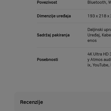
Povezivost
Bluetooth, W
Dimenzije uređaja
193 x 218 x
Daljinski upr
Sadržaj pakiranja
Uređaj, Kabel
enos
4K Ultra HD 
Posebnosti
y Atmos audio
ix, YouTube,
Recenzije