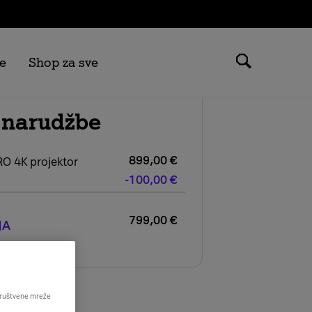
e
Shop za sve
 narudžbe
899,00
€
O 4K projektor
-100,00
€
799,00
€
JA
 društvene mreže