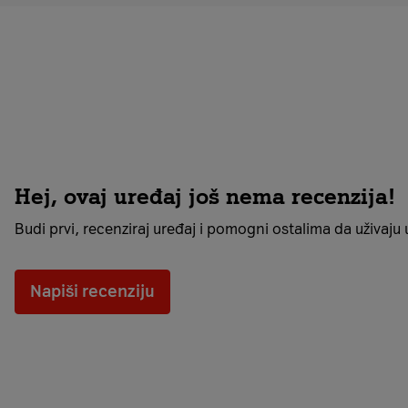
Hej, ovaj uređaj još nema recenzija!
Budi prvi, recenziraj uređaj i pomogni ostalima da uživaju u 
Napiši recenziju