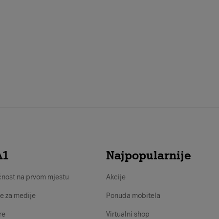
A1
Najpopularnije
nost na prvom mjestu
Akcije
e za medije
Ponuda mobitela
re
Virtualni shop