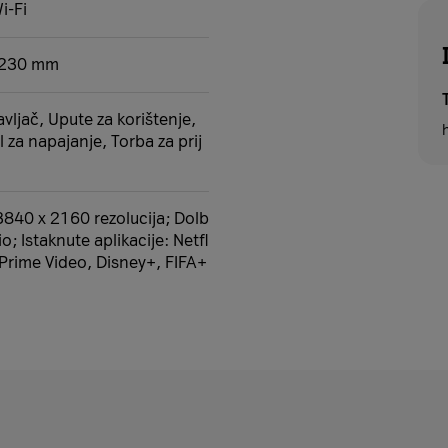
i-Fi
 230 mm
avljač, Upute za korištenje,
 za napajanje, Torba za prij
3840 x 2160 rezolucija; Dolb
; Istaknute aplikacije: Netfl
 Prime Video, Disney+, FIFA+