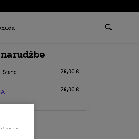
ponuda
 narudžbe
29,00
€
l Stand
29,00
€
JA
 društvene mreže