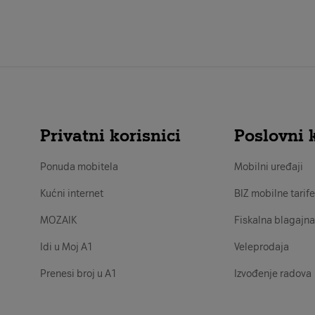
Privatni korisnici
Poslovni k
Ponuda mobitela
Mobilni uređaji
Kućni internet
BIZ mobilne tarife
MOZAIK
Fiskalna blagajna
Idi u Moj A1
Veleprodaja
Prenesi broj u A1
Izvođenje radova