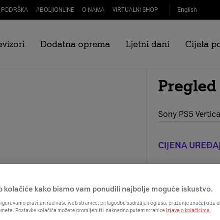
PODRŠKA
#
BOLJIONLINE
O NAMA
VIRTUALNI SHOP
English
evizori
Dodatna oprema
Ljetni dani
Cijela 
Pregled
Sony PS5 Vertica
CIJENA UREĐA
o kolačiće kako bismo vam ponudili najbolje moguće iskustvo.
iguravamo pravilan rad naše web stranice, prilagodbu sadržaja i oglasa, pružanje značajki za
ometa. Postavke kolačića možete promijeniti i naknadno putem stranice
Izjave o kolačićima.