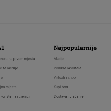
A1
Najpopularnije
nost na prvom mjestu
Akcije
e za medije
Ponuda mobitela
re
Virtualni shop
jna mjesta
Kupi bon
 korištenja i cjenici
Dostava i plaćanje