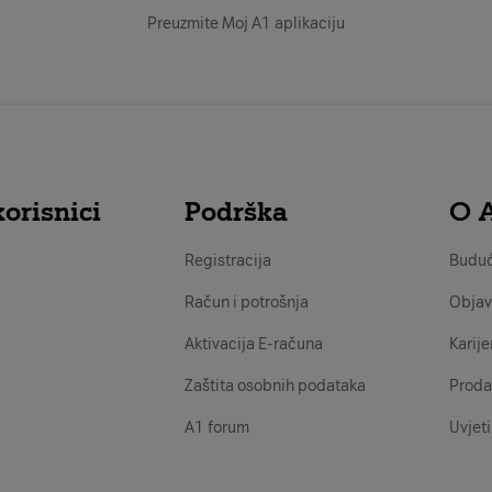
Preuzmite Moj A1 aplikaciju
orisnici
Podrška
O 
Registracija
Buduć
Račun i potrošnja
Objav
Aktivacija E-računa
Karije
Zaštita osobnih podataka
Proda
A1 forum
Uvjeti