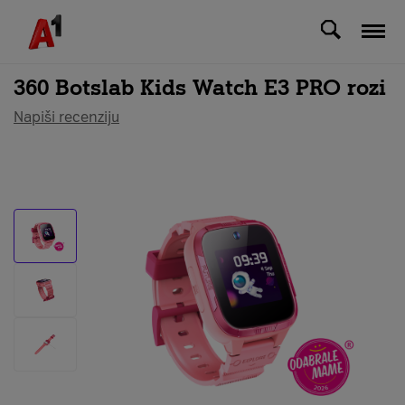
Svi uređaji
360 Botslab Kids Watch E3 PRO rozi
Napiši recenziju