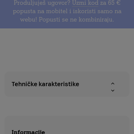
za
Produljuješ ugovor?
Uzmi kod
za 65 €
na
provjeru
popusta na mobitel i iskoristi samo na
povrat
dostupnosti
webu! Popusti se ne kombiniraju.
u
proizvoda
roku
u
od
A1
14
centrima
dana
Tehničke karakteristike
Informacije