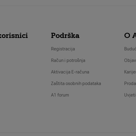
orisnici
Podrška
O 
Registracija
Buduć
Račun i potrošnja
Objav
Aktivacija E-računa
Karije
Zaštita osobnih podataka
Proda
A1 forum
Uvjeti