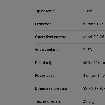
Tip baterije
Li-Ion
Procesor
Apple S10 S
Operativni sustav
watchOS 26
Vrsta zaslona
OLED
Rezolucija
496 x 416 p
Povezivost
Bluetooth, W
Dimenzije uređaja
42 x 36 x 9
Težina uređaja
29,7 g