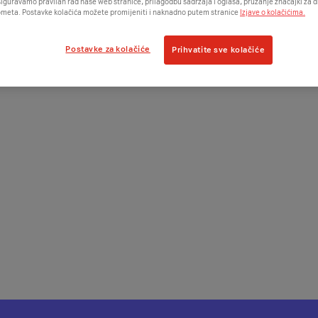
iguravamo pravilan rad naše web stranice, prilagodbu sadržaja i oglasa, pružanje značajki za
ometa. Postavke kolačića možete promijeniti i naknadno putem stranice
Izjave o kolačićima.
Postavke za kolačiće
Prihvatite sve kolačiće