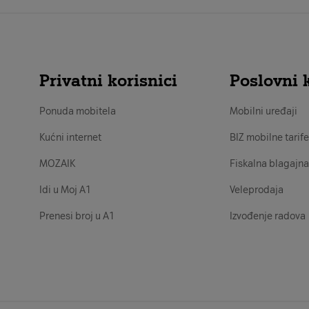
Privatni korisnici
Poslovni k
Ponuda mobitela
Mobilni uređaji
Kućni internet
BIZ mobilne tarife
MOZAIK
Fiskalna blagajna
Idi u Moj A1
Veleprodaja
Prenesi broj u A1
Izvođenje radova