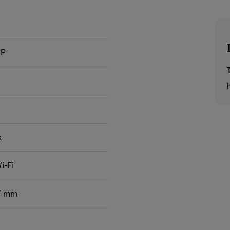
iP
x
i-Fi
,7 mm