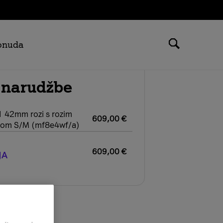
ponuda
 narudžbe
 42mm rozi s rozim
609,00
€
nom S/M (mf8e4wf/a)
609,00
€
JA