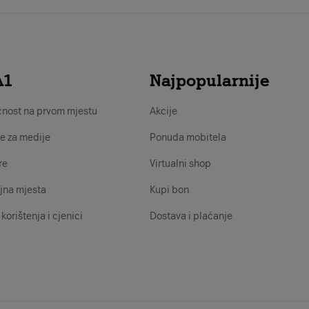
A1
Najpopularnije
nost na prvom mjestu
Akcije
e za medije
Ponuda mobitela
re
Virtualni shop
jna mjesta
Kupi bon
 korištenja i cjenici
Dostava i plaćanje