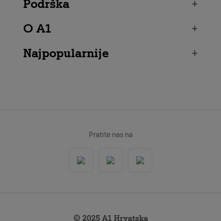
Podrška
+
O A1
+
Najpopularnije
+
Pratite nas na
© 2025 A1 Hrvatska