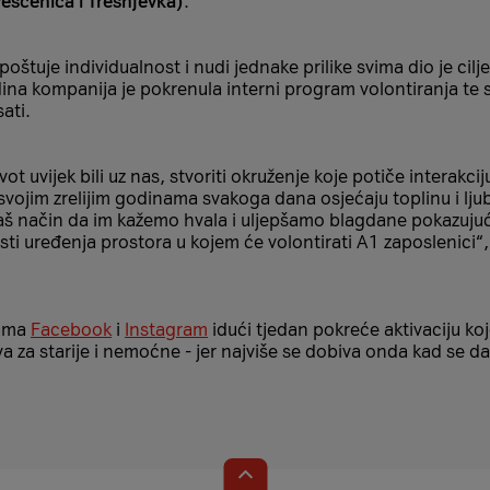
Peščenica i Trešnjevka)
.
oštuje individualnost i nudi jednake prilike svima dio je cilj
na kompanija je pokrenula interni program volontiranja te s
ati.
vot uvijek bili uz nas, stvoriti okruženje koje potiče interakci
svojim zrelijim godinama svakoga dana osjećaju toplinu i lj
aš način da im kažemo hvala i uljepšamo blagdane pokazujući 
ti uređenja prostora u kojem će volontirati A1 zaposlenici“, 
žama
Facebook
i
Instagram
idući tjedan pokreće aktivaciju koj
a za starije i nemoćne - jer najviše se dobiva onda kad se da