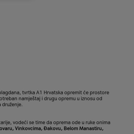
h blagdana, tvrtka A1 Hrvatska opremit će prostore
treban namještaj i drugu opremu u iznosu od
a druženje.
 starije, vodeći se time da oprema ode u ruke onima
Vukovaru, Vinkovcima, Đakovu, Belom Manastiru,