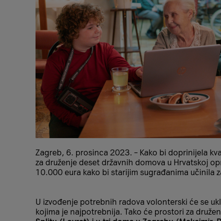
Zagreb, 6. prosinca 2023. – Kako bi doprinijela kv
za druženje deset državnih domova u Hrvatskoj o
10.000 eura kako bi starijim sugrađanima učinila z
U izvođenje potrebnih radova volonterski će se uklj
kojima je najpotrebnija. Tako će prostori za druže