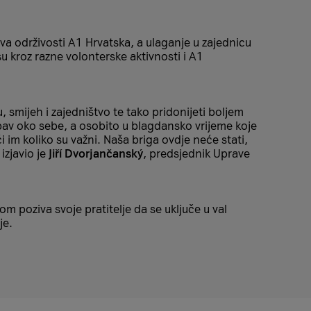
eva održivosti A1 Hrvatska, a ulaganje u zajednicu
u kroz razne volonterske aktivnosti i A1
ju, smijeh i zajedništvo te tako pridonijeti boljem
ubav oko sebe, a osobito u blagdansko vrijeme koje
im koliko su važni. Naša briga ovdje neće stati,
izjavio je
Jiří Dvorjančanský
, predsjednik Uprave
om poziva svoje pratitelje da se uključe u val
je.