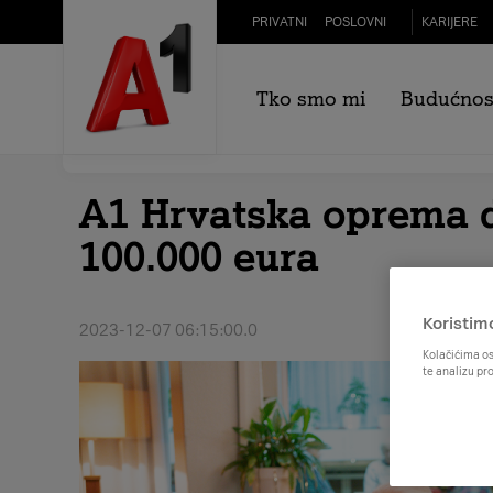
Skip to Main Content
PRIVATNI
POSLOVNI
KARIJERE
Za sve medijske upite obratit
Tko smo mi
Budućnos
A1 Hrvatska oprema d
100.000 eura
Koristim
2023-12-07 06:15:00.0
Kolačićima os
te analizu pr