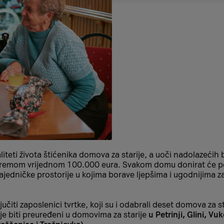
aliteti života štićenika domova za starije, a uoči nadolazeći
premom vrijednom 100.000 eura. Svakom domu donirat će po
ajedničke prostorije u kojima borave ljepšima i ugodnijima z
učiti zaposlenici tvrtke, koji su i odabrali deset domova za
nje biti preuređeni u domovima za starije
u Petrinji, Glini, 