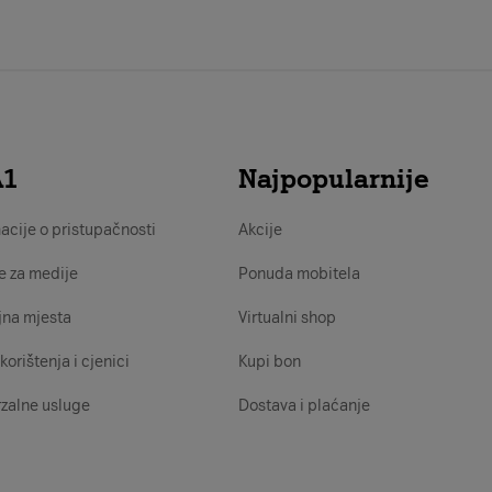
A1
Najpopularnije
acije o pristupačnosti
Akcije
e za medije
Ponuda mobitela
jna mjesta
Virtualni shop
korištenja i cjenici
Kupi bon
zalne usluge
Dostava i plaćanje