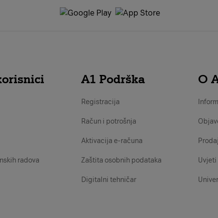
orisnici
A1 Podrška
O 
Registracija
Inform
Račun i potrošnja
Objav
Aktivacija e-računa
Proda
nskih radova
Zaštita osobnih podataka
Uvjeti 
Digitalni tehničar
Univer