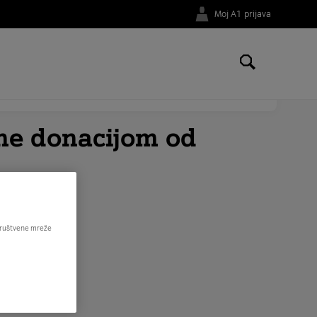
Moj A1 prijava
li na broj telefona
01 4691 181
.
ne donacijom od
 društvene mreže