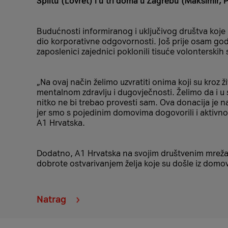
Splitu (Lovret) i u tri doma u Zagrebu (Maksimir, 
Budućnosti informiranog i uključivog društva koje p
dio korporativne odgovornosti. Još prije osam godi
zaposlenici zajednici poklonili tisuće volonterskih s
„Na ovaj način želimo uzvratiti onima koji su kroz ži
mentalnom zdravlju i dugovječnosti. Želimo da i u 
nitko ne bi trebao provesti sam. Ova donacija je n
jer smo s pojedinim domovima dogovorili i aktivnos
A1 Hrvatska.
Dodatno, A1 Hrvatska na svojim društvenim mre
dobrote ostvarivanjem želja koje su došle iz domov
Natrag