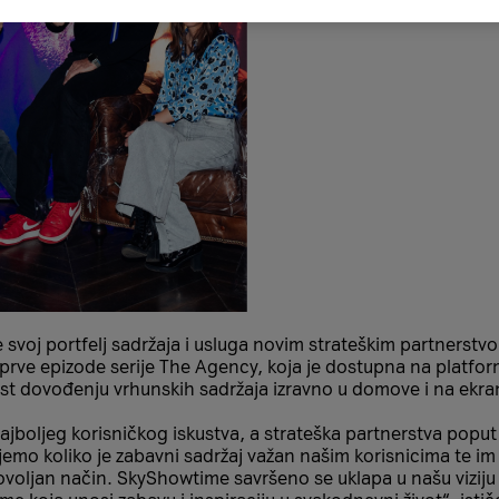
 je svoj portfelj sadržaja i usluga novim strateškim partner
 prve epizode serije The Agency, koja je dostupna na platfor
st dovođenju vrhunskih sadržaja izravno u domove i na ekran
najboljeg korisničkog iskustva, a strateška partnerstva po
mo koliko je zabavni sadržaj važan našim korisnicima te im
ovoljan način. SkyShowtime savršeno se uklapa u našu viziju 