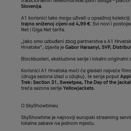
tradicionalnih telekomunikacijskih usluga – platfor
Slovenija
.
A1 korisnici tako mogu uživati u opsežnoj kolekci
trajno sniženoj cijeni od 4,99 €
. Svi novi i postoj
Net i Giga Net tarifa.
„Jako smo uzbuđeni zbog partnerstva s A1 Hrvatska
Hrvatske“, izjavila je
Gabor Harsanyi, SVP, Distrib
Blockbusteri, ekskluzivne serije i lokalni originalni 
Korisnici A1 Hrvatska moći će gledati najveće fil
(druga sezona izlazi u ožujku), te serija poput
Appl
Trek: Section 31, Sweetpea, The Day of the Jackal
treća sezona serije
Yellowjackets
.
O SkyShowtimeu
SkyShowtime je najnoviji europski streaming serv
lokalne zabave na jednom mjestu.