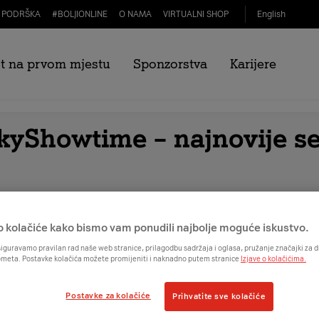
PODRŠKA
#
BOLJIONLINE
O NAMA
VIRTUALNI SHOP
English
e nam se e-mailom na
komunikacije@A1.hr
i
t na prvom mjestu
Sponzorstva
Karijere
yShowtime – najnovije ser
o kolačiće kako bismo vam ponudili najbolje moguće iskustvo.
iguravamo pravilan rad naše web stranice, prilagodbu sadržaja i oglasa, pružanje značajki za
ometa. Postavke kolačića možete promijeniti i naknadno putem stranice
Izjave o kolačićima.
Postavke za kolačiće
Prihvatite sve kolačiće