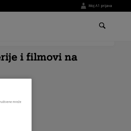
Moj A1 prijava
li na broj telefona
01 4691 181
.
ije i filmovi na
 društvene mreže