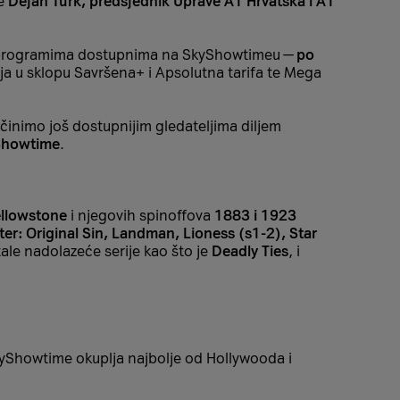
če
Dejan Turk, predsjednik Uprave A1 Hrvatska i A1
lnim programima dostupnima na SkyShowtimeu —
po
nja u sklopu Savršena+ i Apsolutna tarifa te Mega
činimo još dostupnijim gledateljima diljem
yShowtime
.
llowstone
i njegovih spinoffova
1883 i 1923
er: Original Sin, Landman, Lioness (s1-2), Star
tale nadolazeće serije kao što je
Deadly Ties
, i
kyShowtime okuplja najbolje od Hollywooda i