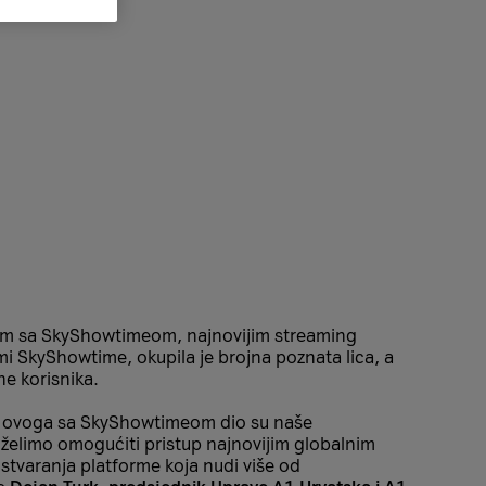
stvom sa SkyShowtimeom, najnovijim streaming
mi SkyShowtime, okupila je brojna poznata lica, a
e korisnika.
put ovoga sa SkyShowtimeom dio su naše
 želimo omogućiti pristup najnovijim globalnim
stvaranja platforme koja nudi više od