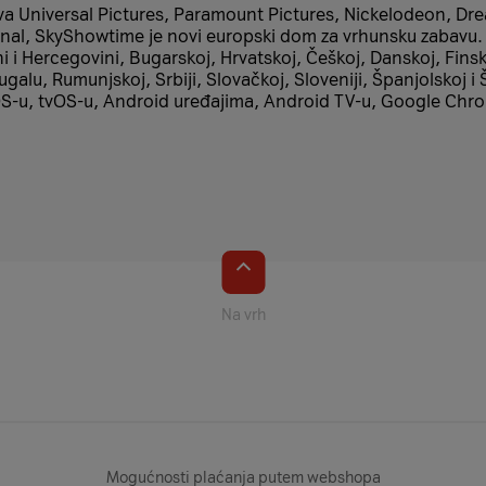
ndova Universal Pictures, Paramount Pictures, Nickelodeon
nal, SkyShowtime je novi europski dom za vrhunsku zabavu. 
 i Hercegovini, Bugarskoj, Hrvatskoj, Češkoj, Danskoj, Fins
ugalu, Rumunjskoj, Srbiji, Slovačkoj, Sloveniji, Španjolskoj 
e iOS-u, tvOS-u, Android uređajima, Android TV-u, Google Ch
Na vrh
Mogućnosti plaćanja putem webshopa