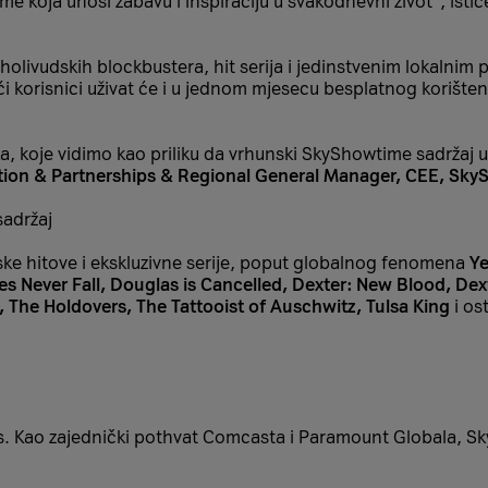
me koja unosi zabavu i inspiraciju u svakodnevni život“, isti
ji holivudskih blockbustera, hit serija i jedinstvenim loka
eći korisnici uživat će i u jednom mjesecu besplatnog korište
, koje vidimo kao priliku da vrhunski SkyShowtime sadržaj u
ution & Partnerships & Regional General Manager, CEE, Sk
sadržaj
mske hitove i ekskluzivne serije, poput globalnog fenomena
Ye
es Never Fall, Douglas is Cancelled, Dexter: New Blood, Dext
, The Holdovers, The Tattooist of Auschwitz, Tulsa King
i os
is. Kao zajednički pothvat Comcasta i Paramount Globala, S