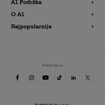
A1 Podrška
+
O A1
+
Najpopularnije
+
Pratite nas na