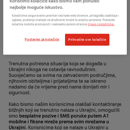
Koristimo kolačiće kako bismo vam ponudili
najbolje moguće iskustvo.
Kolačićima osiguravamo pravilan rad naše web stranice, prilagodbu sadržaja i
oglasa, pružanje značajki za društvene mreže te analizu prometa. Postavke
kolačića možete promijeniti i naknadno putem stranice
Izjave o kolačićima.
Postavke za kolačiće
Prihvatite sve kolačiće
Trenutna potresna situacija koja se događa u
Ukrajini nikoga ne ostavlja ravnodušnim.
Suosjećamo sa svima na zahvaćenim područjima,
njihovim obiteljima i prijateljima te se iskreno
nadamo da će vrijeme pred nama donijeti mir i
sigurnost.
Kako bismo našim korisnicima olakšali kontaktiranje
bližnjih koji se trenutno nalaze u Ukrajini, omogućili
smo
besplatne pozive i SMS poruke putem A1
mobilne i fiksne mreže prema svim mrežama u
Ukrajini
. Korisnicima koji se nalaze u Ukrajini u