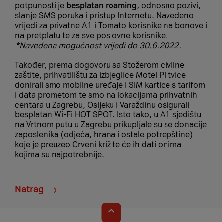
potpunosti je
besplatan roaming
, odnosno pozivi,
slanje SMS poruka i pristup Internetu. Navedeno
vrijedi za privatne A1 i Tomato korisnike na bonove i
na pretplatu te za sve poslovne korisnike.
*Navedena mogućnost vrijedi do 30.6.2022.
Također, prema dogovoru sa Stožerom civilne
zaštite, prihvatilištu za izbjeglice Motel Plitvice
donirali smo mobilne uređaje i SIM kartice s tarifom
i data prometom te smo na lokacijama prihvatnih
centara u Zagrebu, Osijeku i Varaždinu osigurali
besplatan Wi-Fi HOT SPOT. Isto tako, u A1 sjedištu
na Vrtnom putu u Zagrebu prikupljale su se donacije
zaposlenika (odjeća, hrana i ostale potrepštine)
koje je preuzeo Crveni križ te će ih dati onima
kojima su najpotrebnije.
Natrag