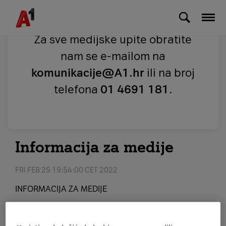
Skip to Main Content
Za sve medijske upite obratite
nam se e-mailom na
komunikacije@A1.hr
ili na broj
telefona
01 4691 181
.
Informacija za medije
FRI FEB 25 19:54:00 CET 2022
INFORMACIJA ZA MEDIJE