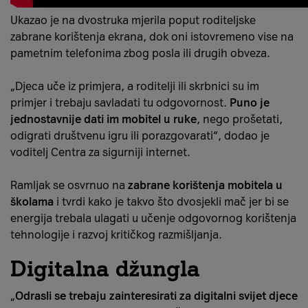
Ukazao je na dvostruka mjerila poput roditeljske
zabrane korištenja ekrana, dok oni istovremeno vise na
pametnim telefonima zbog posla ili drugih obveza.
„Djeca uče iz primjera, a roditelji ili skrbnici su im
primjer i trebaju savladati tu odgovornost.
Puno je
jednostavnije dati im mobitel u ruke
, nego prošetati,
odigrati društvenu igru ili porazgovarati“, dodao je
voditelj Centra za sigurniji internet.
Ramljak se osvrnuo na
zabrane korištenja mobitela u
školama
i tvrdi kako je takvo što dvosjekli mač jer bi se
energija trebala ulagati u učenje odgovornog korištenja
tehnologije i razvoj kritičkog razmišljanja.
Digitalna džungla
„
Odrasli se trebaju zainteresirati za digitalni svijet djece