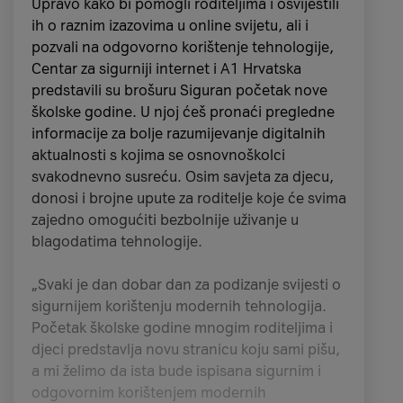
Google ograničen na fotografije i tekst.
Upravo kako bi pomogli roditeljima i osvijestili
Pretraživanje na TikToku često je interaktivnije
ih o raznim izazovima u online svijetu, ali i
od upisivanja upita na Googleu.
pozvali na odgovorno korištenje tehnologije,
Možeš pronaći razne proizvode, recepte, ideje
Centar za sigurniji internet i A1 Hrvatska
za putovanja, naučiti kako se nešto radi i
predstavili su brošuru Siguran početak nove
educirati se o određenoj temi gledajući
školske godine. U njoj ćeš pronaći pregledne
videozapise kraće od minute.
informacije za bolje razumijevanje digitalnih
aktualnosti s kojima se osnovnoškolci
Negativne strane korištenja
svakodnevno susreću. Osim savjeta za djecu,
TikToka za pretraživanje:
donosi i brojne upute za roditelje koje će svima
Uspon TikToka kao tražilice može značiti više
zajedno omogućiti bezbolnije uživanje u
susreta s dezinformacijama koje bi se
blagodatima tehnologije.
posljedično mogle proširiti. Zabilježeno je
kako se platforma borila s moderiranjem
„Svaki je dan dobar dan za podizanje svijesti o
obmanjujućeg sadržaja o izborima u više
sigurnijem korištenju modernih tehnologija.
država, ratu u Ukrajini i pobačaju.
Početak školske godine mnogim roditeljima i
Dolazi do iskorištavanja hashtagova, što se
djeci predstavlja novu stranicu koju sami pišu,
može vidjeti na primjeru hashtaga za
a mi želimo da ista bude ispisana sigurnim i
“anoreksičnost”. Videozapisi s ovim
odgovornim korištenjem modernih