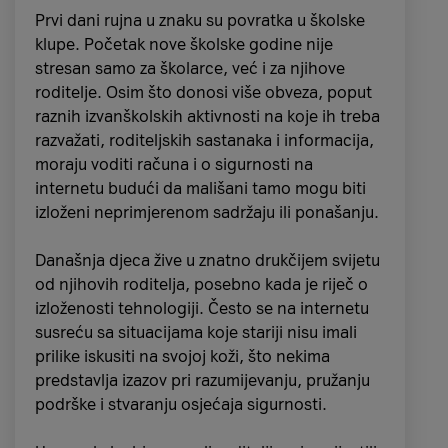
Za generaciju Z pretraživanje na TikToku
Prvi dani rujna u znaku su povratka u školske
zanimljivije je od upisivanja upita na Googleu
klupe. Početak nove školske godine nije
jer na taj način dobiju rezultate koje su
stresan samo za školarce, već i za njihove
producirale „stvarne“ osobe. Osim toga,
roditelje. Osim što donosi više obveza, poput
mnogima ovaj način pretraživanja ne služi
raznih izvanškolskih aktivnosti na koje ih treba
samo za
traženje proizvoda ili zanimljivih
razvažati, roditeljskih sastanaka i informacija,
mjesta
i događaja, već i za pronalazak
moraju voditi računa i o sigurnosti na
edukativnog sadržaja
kojim šire svoje
internetu budući da mališani tamo mogu biti
horizonte.
izloženi neprimjerenom sadržaju ili ponašanju.
Današnja djeca žive u znatno drukčijem svijetu
Pozitivne strane korištenja
od njihovih roditelja, posebno kada je riječ o
TikToka za pretraživanje:
izloženosti tehnologiji. Često se na internetu
TikTok prikazuje videozapise u skladu sa
susreću sa situacijama koje stariji nisu imali
sadržajem koji ti je zanimljiv.
prilike iskusiti na svojoj koži, što nekima
Informacije dijele stvarne osobe, a ne
predstavlja izazov pri razumijevanju, pružanju
bezlične web stranice. Autentično se prenosi
podrške i stvaranju osjećaja sigurnosti.
doživljeno iskustvo kroz videozapise, dok je