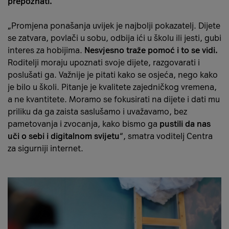
prepoznati.
„Promjena ponašanja uvijek je najbolji pokazatelj. Dijete
se zatvara, povlači u sobu, odbija ići u školu ili jesti, gubi
interes za hobijima.
Nesvjesno traže pomoć i to se vidi.
Roditelji moraju upoznati svoje dijete, razgovarati i
poslušati ga. Važnije je pitati kako se osjeća, nego kako
je bilo u školi. Pitanje je kvalitete zajedničkog vremena,
a ne kvantitete. Moramo se fokusirati na dijete i dati mu
priliku da ga zaista saslušamo i uvažavamo, bez
pametovanja i zvocanja, kako bismo ga
pustili da nas
uči o sebi i digitalnom svijetu
“, smatra voditelj Centra
za sigurniji internet.