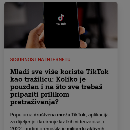
SIGURNOST NA INTERNETU
Mladi sve više koriste TikTok
kao tražilicu: Koliko je
pouzdan i na što sve trebaš
pripaziti prilikom
pretraživanja?
Popularna
društvena mreža TikTok
, aplikacija
za dijeljenje i kreiranje kratkih videozapisa, u
2022. godini premašila je
milijardu aktivnih