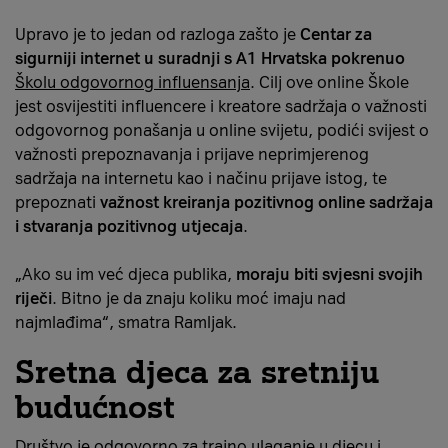
Upravo je to jedan od razloga zašto je
Centar za
sigurniji internet u suradnji s A1 Hrvatska pokrenuo
Školu odgovornog influensanja
. Cilj ove online Škole
jest osvijestiti influencere i kreatore sadržaja o važnosti
odgovornog ponašanja u online svijetu, podići svijest o
važnosti prepoznavanja i prijave neprimjerenog
sadržaja na internetu kao i načinu prijave istog, te
prepoznati
važnost kreiranja pozitivnog online sadržaja
i stvaranja pozitivnog utjecaja
.
„Ako su im već djeca publika,
moraju biti svjesni svojih
riječi
. Bitno je da znaju koliku moć imaju nad
najmlađima“, smatra Ramljak.
Sretna djeca za sretniju
budućnost
Društvo je odgovorno za trajno ulaganje u djecu i