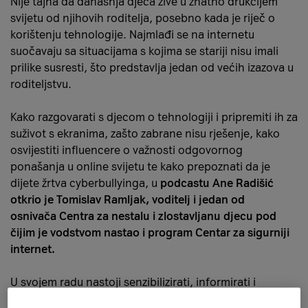
Nije tajna da današnja djeca žive u znatno drukčijem
svijetu od njihovih roditelja, posebno kada je riječ o
korištenju tehnologije. Najmlađi se na internetu
suočavaju sa situacijama s kojima se stariji nisu imali
prilike susresti, što predstavlja jedan od većih izazova u
roditeljstvu.
Kako razgovarati s djecom o tehnologiji i pripremiti ih za
suživot s ekranima, zašto zabrane nisu rješenje, kako
osvijestiti influencere o važnosti odgovornog
ponašanja u online svijetu te kako prepoznati da je
dijete žrtva cyberbullyinga, u
podcastu Ane Radišić
otkrio je Tomislav Ramljak, voditelj i jedan od
osnivača Centra za nestalu i zlostavljanu djecu pod
čijim je vodstvom nastao i program Centar za sigurniji
internet.
U svojem radu nastoji senzibilizirati, informirati i
educirati javnost o sigurnosti i odgovornom ponašanju