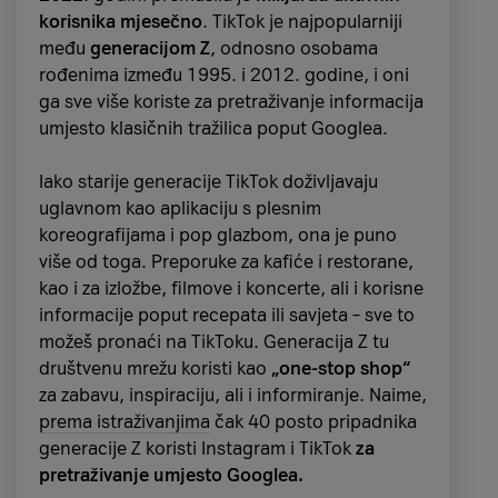
korisnika mjesečno
. TikTok je najpopularniji
među
generacijom Z
, odnosno osobama
rođenima između 1995. i 2012. godine, i oni
ga sve više koriste za pretraživanje informacija
umjesto klasičnih tražilica poput Googlea.
Iako starije generacije TikTok doživljavaju
uglavnom kao aplikaciju s plesnim
koreografijama i pop glazbom, ona je puno
više od toga. Preporuke za kafiće i restorane,
kao i za izložbe, filmove i koncerte, ali i korisne
informacije poput recepata ili savjeta – sve to
možeš pronaći na TikToku. Generacija Z tu
društvenu mrežu koristi kao
„one-stop shop“
za zabavu, inspiraciju, ali i informiranje. Naime,
prema istraživanjima
čak 40 posto pripadnika
generacije Z koristi Instagram i TikTok
za
pretraživanje umjesto Googlea.