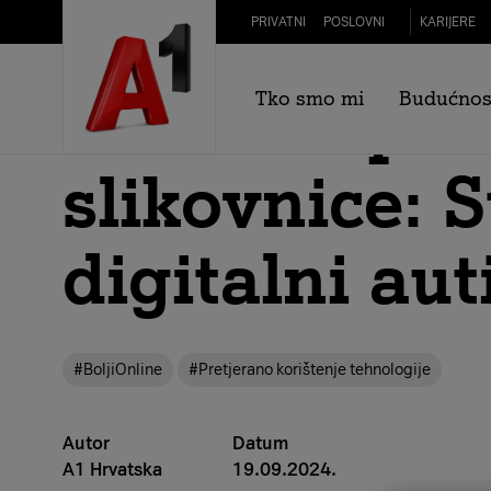
Skip to Main Content
PRIVATNI
POSLOVNI
KARIJERE
Hrvatski pre
Tko smo mi
Budućnos
slikovnice: 
digitalni au
#BoljiOnline
#Pretjerano korištenje tehnologije
Autor
Datum
A1 Hrvatska
19.09.2024.