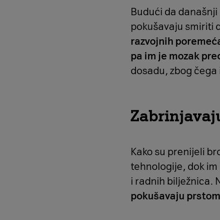
Budući da današnji 
pokušavaju smiriti d
razvojnih poremeć
pa im je mozak pre
dosadu, zbog čega
Zabrinjavaj
Kako su prenijeli b
tehnologije, dok im
i radnih bilježnica.
pokušavaju prstom p