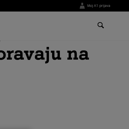
Moj A1 prijava
ju
oravaju na
e