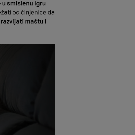
e u smislenu igru
ežati od činjenice da
ć
razvijati maštu i