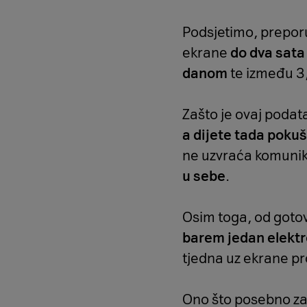
Podsjetimo, preporu
ekrane
do dva sata
danom
te između 3,
Zašto je ovaj poda
a dijete tada poku
ne uzvraća komunik
u sebe
.
Osim toga, od gotov
barem jedan elektr
tjedna uz ekrane pro
Ono što posebno za