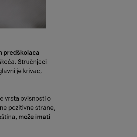
h predškolaca
koća. Stručnjaci
avni je krivac,
 je vrsta ovisnosti o
ne pozitivne strane,
eština,
može imati