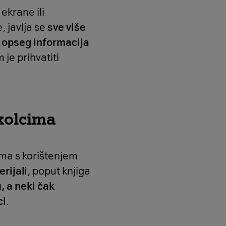
ekrane ili
, javlja se
sve više
i opseg informacija
je prihvatiti
kolcima
ema s korištenjem
rijali
, poput knjiga
u, a neki čak
ci
.