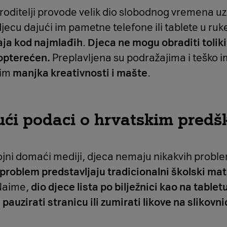
roditelji provode velik dio slobodnog vremena uz 
jecu dajući im pametne telefone ili tablete u ruke
aja kod najmlađih
.
Djeca ne mogu obraditi tolik
opterećen.
Preplavljena su podražajima i teško im 
 im
manjka kreativnosti i mašte
.
ući podaci o hrvatskim predš
rojni domaći mediji, djeca nemaju nikakvih probl
problem predstavljaju tradicionalni školski mate
 Naime,
dio djece lista po bilježnici kao na tablet
auzirati stranicu ili zumirati likove na slikovni