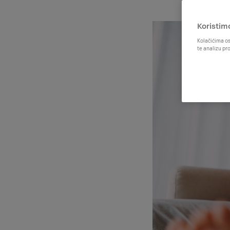
Koristim
Kolačićima os
te analizu pr