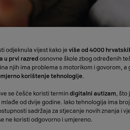
i odjeknula vijest kako je
više od 4000 hrvatski
a u prvi razred
osnovne škole zbog određenih teš
na njih ima problema s motorikom i govorom, a gl
mjerno korištenje tehnologije
.
ve se češće koristi termin
digitalni autizam
, što
mlađe od dvije godine. Iako tehnologija ima broj
stupnosti sadržaja za stjecanje novih znanja i vj
se ne koristi odgovorno i umjereno.