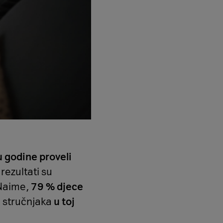
u godine proveli
 rezultati su
 Naime,
79 % djece
 stručnjaka
u toj