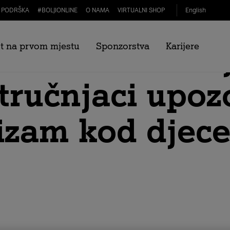
PODRŠKA
#
BOLJIONLINE
O NAMA
VIRTUALNI SHOP
English
dškolci zumira
t na prvom mjestu
Sponzorstva
Karijere
Stručnjaci upoz
tizam kod djec