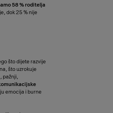
 Samo 58 % roditelja
je, dok 25 % nije
ego što dijete razvije
na, što uzrokuje
 pažnji,
 komunikacijske
ju emocija i burne