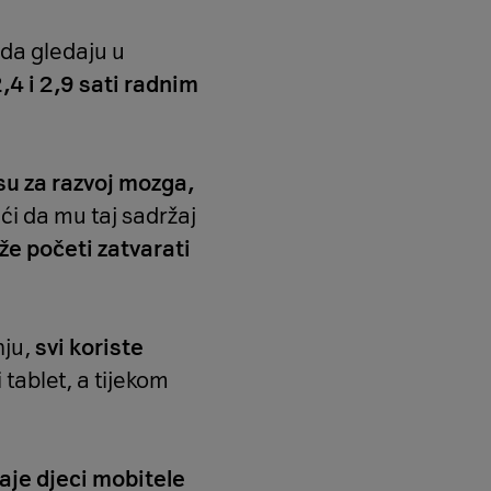
 da gledaju u
4 i 2,9 sati radnim
 su za razvoj mozga,
i da mu taj sadržaj
že početi zatvarati
nju,
svi koriste
i tablet, a tijekom
aje djeci mobitele