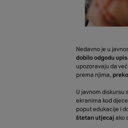
Nedavno je u javnost
dobilo odgodu upis
upozoravaju da veći
prema njima,
preko
U javnom diskursu s
ekranima kod djece 
poput edukacije i do
štetan utjecaj
ako 