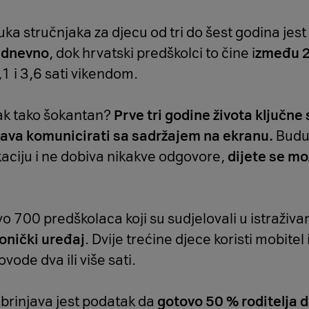
ka stručnjaka za djecu od tri do šest godina jest
 dnevno
, dok hrvatski predškolci to čine i
zmeđu 2,
1 i 3,6 sati vikendom.
tak tako šokantan?
Prve tri godine života ključne
šava komunicirati sa sadržajem na ekranu.
Buduć
aciju i ne dobiva nikakve odgovore,
dijete se mo
o 700 predškolaca koji su sudjelovali u istraživa
onički uređaj
. Dvije trećine djece koristi mobitel 
vode dva ili više sati.
brinjava jest podatak da
gotovo 50 % roditelja d