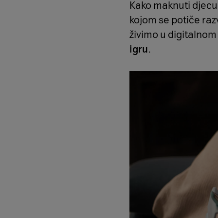
Kako maknuti djecu 
kojom se potiče razv
živimo u digitalnom
igru
.