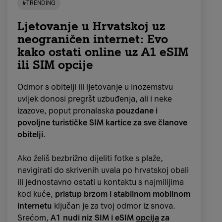
#TRENDING
the
convenience of eSIM for instant activation
or choose physical SIM cards that will be
Ljetovanje u Hrvatskoj uz
delivered right to your Croatian address
. It's
neograničen internet: Evo
truly a fantastic Croatia travel SIM option for
kako ostati online uz A1 eSIM
keeping everyone happy and online!
iPhone Air
ili SIM opcije
eSIM with 10 days of
Apple je predstavio i
iPhone Air, najtanji
Odmor s obitelji ili ljetovanje u inozemstvu
unlimited data
iPhone dosad
. Tanak je svega
5,6 mm
, ali
uvijek donosi pregršt uzbuđenja, ali i neke
unatoč tome sadrži sve što treba za brz i
izazove, poput pronalaska
pouzdane i
This prepaid eSIM option is absolutely perfect
pouzdan rad.
Kućište je napravljeno od
titana
,
povoljne turističke SIM kartice za sve članove
if you're
traveling solo and want total freedom
što znači da je lagano, a opet dovoljno čvrsto
obitelji
.
and peace of mind for your mobile surfing in
da izdrži svakodnevne izazove. Sprijeda i
Croatia. For a special price of
just 7,90 €
,
straga štiti ga
Appleova pojačana zaštita od
Ako želiš bezbrižno dijeliti fotke s plaže,
you'll get
10 days of unlimited 5G internet
.
ogrebotina
, tako da ne moraš paničariti zbog
navigirati do skrivenih uvala po hrvatskoj obali
That means you can stay connected on social
svakog ispadanja iz džepa.
ili jednostavno ostati u kontaktu s najmilijima
media, stream your favorite TV shows or enjoy
kod kuće,
pristup brzom i stabilnom mobilnom
video calls with family just like you do at home.
Baš kao i kod drugih modela iz serije 17,
Super
internetu
ključan je za tvoj odmor iz snova.
Retina XDR zaslon
s prilagodljivim
Srećom,
A1 nudi niz SIM i eSIM
opcija
za
Furthermore, this
eSIM also includes 100