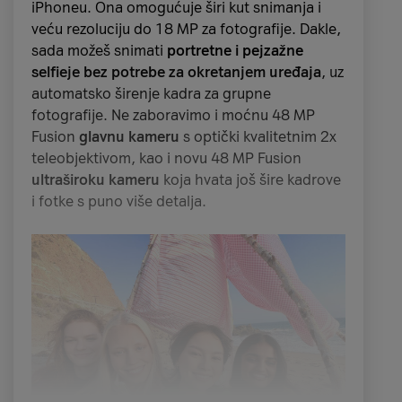
I A1 je pripremio svoj
adventski kalendar
koji
iPhoneu. Ona omogućuje širi kut snimanja i
sc.
Zvonimir Paštar
, psihijatar Klinike za
donosi brojna iznenađenja. Svaki dan od 1. do
veću rezoluciju do 18 MP za fotografije. Dakle,
psihijatriju Vrapče i
Iva Ančić
, rukovoditeljica
25. prosinca posjeti našu web stranicu, otvori
sada možeš snimati
portretne i pejzažne
brenda, marketinških komunikacija i digitalnog
kućicu i pronađi naše posebne ponude i
selfieje
bez potrebe za okretanjem uređaja
, uz
poslovanja u A1 Hrvatska, naglasili važnost
popuste. Ponude vrijede od dana otvaranja
automatsko širenje kadra za grupne
rane i kontinuirane prevencije te edukacije
kućice pa sve do 25. prosinca, isteka zaliha ili
fotografije. Ne zaboravimo i moćnu 48 MP
prilagođene djeci, roditeljima i nastavnicima
.
ako nije navedeno drugačije. Svaku kućicu
Fusion
glavnu kameru
s optički kvalitetnim 2x
možeš otvoriti retroaktivno te vidjeti ponude iz
teleobjektivom, kao i novu 48 MP Fusion
prethodnih dana.
ultraširoku kameru
koja hvata još šire kadrove
i fotke s puno više detalja.
Foto: Getty Images
„
Sigurnost djece i mladih na internetu
jedno