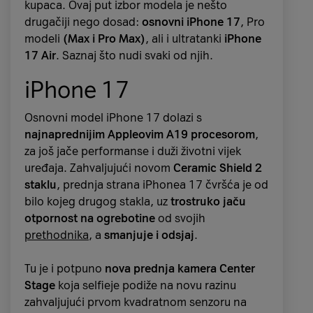
Odbrojavanje dana do Božića izaziva
kupaca. Ovaj put izbor modela je nešto
Vejmelka s Pravnog fakulteta Sveučilišta u
uzbuđenje i iščekivanje. Adventski kalendari
drugačiji nego dosad:
osnovni iPhone 17
, Pro
Zagrebu
predstavila je
rezultate istraživanja o
pomažu ti da
osjetiš kontrolu
jer se radi o
modeli
(Max i Pro Max)
, ali i ultratanki
iPhone
vršnjačkom i online nasilju među
zabavi koja je vremenski određena i
17 Air
. Saznaj što nudi svaki od njih.
osnovnoškolcima
u Hrvatskoj koji su pokazali
organizirana.
da je
više od trećine djece (34,2 posto) barem
iPhone 17
jednom mjesečno izloženo elektroničkom
3. Odrađivanje zadatka
nasilju
, a
četvrtina (24,1 posto) ga u istom
Osnovni model iPhone 17 dolazi s
Otvaranjem pretinca
završava se jedna faza
,
periodu počini
. Posebno zabrinjava činjenica
najnaprednijim Appleovim A19 procesorom
,
zbog čega se možeš osjećati kao da je jedan
da je
više od četvrtine učenika barem jednom
za još jače performanse i duži životni vijek
dnevni zadatak priveden kraju.
primilo seksualne ili neprimjerene sadržaje od
uređaja. Zahvaljujući novom
Ceramic Shield 2
nepoznatih osoba
putem interneta te da je
staklu
, prednja strana iPhonea 17 čvršća je od
4. Nagrada
gotovo
svako sedmo dijete (14,8%) u
bilo kojeg drugog stakla, uz
trostruko jaču
Ovo je vjerojatno najočitiji razlog zašto voliš
osnovnoj školi barem jednom putem interneta
otpornost na ogrebotine
od svojih
adventske kalendare. Svakoga dana
za
dogovorilo susret uživo s nepoznatom
prethodnika
, a
smanjuje i odsjaj
.
minimalni trud dobivaš nagradu
, što tvoj
osobom
.
mozak ispunjava
hormonima sreće
.
Tu je i potpuno
nova prednja kamera Center
O rezultatima istraživanja razgovaralo se na
A1 Adventski kalendar
Stage
koja selfieje podiže na novu razinu
panelu u kojem su
Denis Rukavina
, policijski
zahvaljujući prvom kvadratnom senzoru na
službenik za kibernetičku sigurnost, prof. dr.