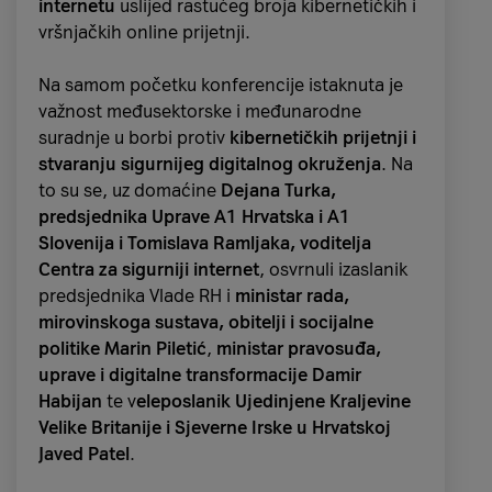
internetu
uslijed rastućeg broja kibernetičkih i
njezina izrada sličnog kalendara sa skrivenim
vršnjačkih online prijetnji.
kolačićima u pretincima. Drugi su izdavači
slijedili njegov primjer i
do 1930-ih adventski
Na samom početku konferencije istaknuta je
kalendari bili su tražena roba u Njemačkoj
.
važnost međusektorske i međunarodne
suradnje u borbi protiv
kibernetičkih prijetnji i
Međutim, Drugi svjetski rat, točnije nestašica
stvaranju sigurnijeg digitalnog okruženja
. Na
kartona i papira, doveo je do
zabrane tiskanja
to su se, uz domaćine
Dejana Turka,
ilustriranih kalendara
. Krajem rata tvrtke su se
predsjednika Uprave A1 Hrvatska i A1
polako vratile tiskanju tradicionalnih
Slovenija i Tomislava Ramljaka, voditelja
kalendara, donoseći im sve veću popularnost
Centra za sigurniji internet
, osvrnuli izaslanik
u ostatku Europe i SAD-u.
Ogroman porast
predsjednika Vlade RH i
ministar rada,
prodaje dogodio se 1953. kada je u novinama
mirovinskoga sustava, obitelji i socijalne
izašla fotografija tadašnjeg američkog
politike Marin Piletić
,
ministar pravosuđa,
predsjednika Dwighta D. Eisenhowera kako s
uprave i digitalne transformacije Damir
unucima otvara sličicu na adventskom
Habijan
te v
eleposlanik Ujedinjene Kraljevine
kalendaru
.
Velike Britanije i Sjeverne Irske u Hrvatskoj
Javed Patel
.
Prvi adventski kalendari s
čokoladnim