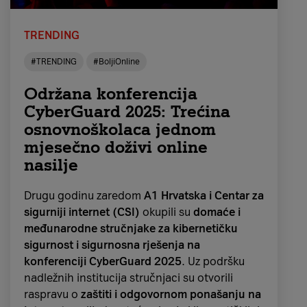
19. stoljeću
, kada su njemački protestanti na
kreativan način htjeli obilježiti dane koji su
TRENDING
prethodili Božiću, poput stavljanja oznaka
kredom na zidovima ili vratima, paljenjem
#TRENDING
#BoljiOnline
svijeća i stavljanjem slamki u jaslice. Neke su
Održana konferencija
obitelji svaki dan izlagale pobožnu sliku u
CyberGuard 2025: Trećina
svojim domovima, što je davne 1851.
godine dovelo do stvaranja
prvog
osnovnoškolaca jednom
zabilježenog ručno izrađenog drvenog
mjesečno doživi online
adventskog kalendara.
nasilje
Prvi adventski kalendar
u današnjem obliku
Drugu godinu zaredom
A1 Hrvatska i Centar za
objavljen je kao
prilog u jednim njemačkim
sigurniji internet (CSI)
okupili su
domaće i
novinama 1904. godine
. Međutim,
njemački
međunarodne stručnjake za kibernetičku
nakladnik Gerhard Lang smatra se izumiteljem
sigurnost i sigurnosna rješenja na
modernog adventskog kalendara
jer je 1908.
konferenciji CyberGuard 2025
. Uz podršku
predstavio formu kartonske ploče s 24
nadležnih institucija stručnjaci su otvorili
blagdanske sličice. Inspiracija mu je pritom
raspravu o
zaštiti i odgovornom ponašanju na
bila uspomena na majku iz njegova djetinjstva i