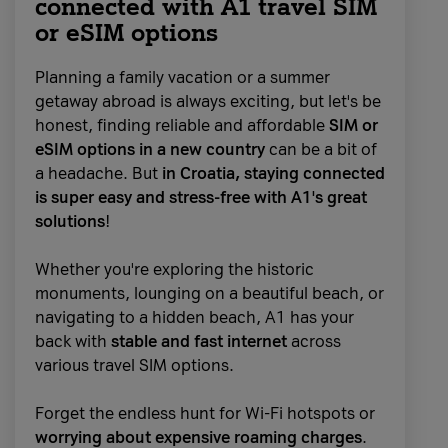
connected with A1 travel SIM
ugovorima ili tarifama.
or eSIM options
Brza i sigurna kupnja
Planning a family vacation or a summer
Kupnju obavljaš online, a uređaj stiže
getaway abroad is always exciting, but let's be
besplatnom dostavom
na tvoju adresu.
honest, finding reliable and affordable
SIM or
Plaćanje je sigurno uz
Corvus Pay
koji
eSIM options in a new country
can be a bit of
Zaslon je veći i svjetliji
te također podržava
osigurava potpunu tajnost tvojih kartičnih
a headache. But
in Croatia, staying connected
ProMotion sa 120 Hz, čime je skrolanje i
podataka. Osim toga, opcija plaćanja do 24
is super easy and stress-free with A1's great
gaming iskustvo još glađe, a
izražajne boje i
rate čini ovakav način kupnje još
solutions
!
kontrast zadovoljit će i najzahtjevnije
pristupačnijim.
korisnike
. Zaslon može postići svjetlinu od
Whether you're exploring the historic
3000 nita za bolju upotrebu na otvorenom. Uz
Primjerice, ako trenutačno štediš za druge
monuments, lounging on a beautiful beach, or
novi i napredni sustav hlađenja s parnom
stvari, možeš kupiti novi mobitel i
rasporediti
navigating to a hidden beach, A1 has your
komorom, uređaji mogu
zadržati vrhunske
trošak na više manjih rata
, bez stresa i
back with
stable and fast internet
across
performanse dulje vrijeme bez pregrijavanja
.
dodatnih ugovornih obveza.
various travel SIM options.
Pro modeli dolaze u tri elegantne boje:
plavoj,
Bogata lepeza uređaja
Forget the endless hunt for Wi-Fi hotspots or
narančastoj i srebrnoj
, a baterija sada
U A1 Shop spotu dostupni su
mobiteli, tableti,
worrying about expensive roaming charges
.
omogućuje do 16 sati dulje reprodukcije videa