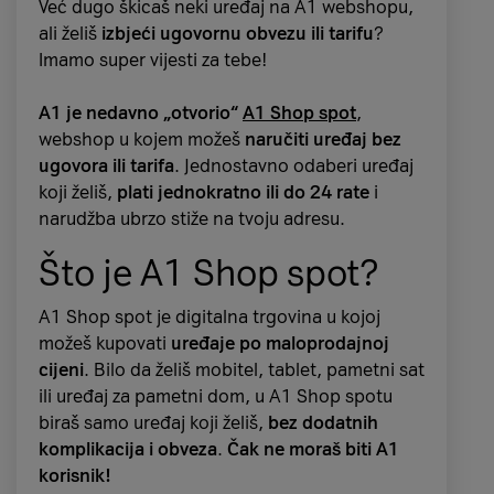
Već dugo škicaš neki uređaj na A1 webshopu,
lavandi, kadulja zelenoj, magleno plavoj i
ali želiš
izbjeći ugovornu obvezu ili tarifu
?
bijeloj
, a elegantan i lagan dizajn čine ga
Imamo super vijesti za tebe!
idealnim za svakodnevnu upotrebu.
A1 je nedavno „otvorio“
A1 Shop spot
,
Osim toga, iPhone 17 nudi do 13 sati
Teme
sigurnosti djece na internetu i zaštite
webshop u kojem možeš
naručiti uređaj bez
dodatnog vremena za reprodukciju videa u
poslovanja tvrtki
na konferenciji su sagledane
ugovora ili tarifa
. Jednostavno odaberi uređaj
odnosu na prethodnu generaciju. Uz to,
iz više perspektiva koje su, između ostalih,
koji želiš,
plati jednokratno ili do 24 rate
i
podržava
brzo punjenje koje omogućuje do
predstavili i
Caitlin Jenkins-Watson
, voditeljica
narudžba ubrzo stiže na tvoju adresu.
50 % napunjenosti za samo 20 minuta
, što je
Odjela za borbu protiv prijetnji seksualnog
idealna značajka kada si u žurbi.
Što je A1 Shop spot?
zlostavljanja djece Nacionalne agencije za
kriminal Velike Britanije,
Mick Moran
, stručnjak
Želim iPhone 17
A1 Shop spot je digitalna trgovina u kojoj
s bogatim iskustvom u borbi protiv
možeš kupovati
uređaje po maloprodajnoj
iskorištavanja djece na internetu iz Irske,
cijeni
. Bilo da želiš mobitel, tablet, pametni sat
Hrvoje Pavičić
, voditelj Odjela za sigurnost za
ili uređaj za pametni dom, u A1 Shop spotu
jugoistočnu Europu IBM-a te
Nikola Dujmović
,
biraš samo uređaj koji želiš,
bez dodatnih
predsjednik Uprave SPAN-a.
komplikacija i obveza
.
Čak ne moraš biti A1
korisnik!
Na panelu
„Stanje cyber nacije - Izazovi, rizici i