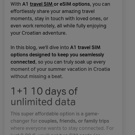
pametni satovi
, smart home uređaji, igraće
With
A1
travel SIM
or eSIM options
, you can
u odnosu na prethodnu generaciju. Baš kao i
konzole i mnogi drugi uređaji
.
Ponuda se
effortlessly share your amazing travel
iPhone 17, oba Pro modela podržavaju
brzo
redovito osvježava
, pa ne zaboravi provjeriti
moments, stay in touch with loved ones, or
punjenje
koje omogućuje
do 50 %
novitete.
even work remotely, all while fully enjoying
napunjenosti za samo 20 minuta
.
your Croatian adventure.
Ako želiš
uređaj bez ugovora, bez promjene
iPhone 17 Pro dostupan je u varijantama s
tarife i bez komplikacija
,
A1 Shop spot
je
In this blog, we'll dive into
A1 travel SIM
256 GB, 512 GB i 1 TB pohrane, dok
iPhone
pravo mjesto za tebe. Bilo da želiš mobitel za
options designed to keep you seamlessly
17 Pro Max
nudi dodatnu opciju od
2 TB
, što
svakodnevnu upotrebu, pametni sat za
connected
, so you can truly soak up every
je idealno ako pohranjuješ velike količine
zdravije navike ili PlayStation za opuštanje
moment of your summer vacation in Croatia
podataka.
nakon posla, biraš točno ono što ti treba.
without missing a beat.
Novi Pro modeli pružaju i
još više AI
Plati jednokratno ili na rate, opusti se i čekaj
1+1 10 days of
mogućnosti
. Od sada možeš
prevoditi govorni
besplatnu dostavu na svoju adresu.
i pisani tekst u stvarnom vremenu
u
unlimited data
aplikacijama Poruke, FaceTime i Telefon,
Foto: Getty Images/A1
identificirati objekte vidljive u stvarnom
This super affordable option is a game-
svijetu putem kamere
te analizirati bilo koji
changer for
couples, friends, or family trips
sadržaj koji se pojavi na zaslonu iPhonea.
where everyone wants to stay connected. For