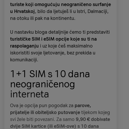
osvježavanjem do 120 Hz daje
glatkoću pri
turiste koji omogućuju neograničeno surfanje
minutes or SMS messages to use within
skrolanju i igranju igara
.
u Hrvatskoj
, bilo da ljetuješ li u Istri, Dalmaciji,
Croatia
, with no call setup fees. And as an
na otoku ili pak na kontinentu.
added bonus, you'll get affordable rates for
Stražnja Fusion kamera od 48 MP
pruža
international calls and SMS messages
to your
impresivne fotografije i video, a
prednja
U nastavku bloga detaljnije ćemo ti predstaviti
home country.
kamera od 18 MP s funkcijom Center Stage
turističke SIM i eSIM opcije koje su ti na
automatski te prati i drži u kadru, kako bi tvoji
raspolaganju
i uz koje ćeš maksimalno
This
eSIM is fully rechargeable
, so if your
selfieji i video pozivi uvijek bili savršeni.
Softver
iskoristiti svoje ljetovanje, bez prekida u
adventures in Croatia lasts longer than
za stabilizaciju videa
dodatno poboljšava
komunikaciji.
expected and you need more unlimited
kvalitetu snimki, čak i kad se krećeš. Novost
internet,
simply top it up directly on the
A1
1+1 SIM s 10 dana
kod iPhone Aira je i
mogućnost istovremenog
website
.
korištenja obje kamere
, tako da istovremeno
neograničenog
možeš snimati sebe i ono što gledaš.
interneta
iPhone Air pogoni
A19 Pro čip
, što znači da
Ova je opcija pun pogodak za
parove,
podržava sve od „teških“ aplikacija i igara do
prijatelje ili obiteljsko putovanje
tijekom kojeg
multitaskinga, i to
bez brzog trošenja baterije
.
svi žele biti povezani. Za samo
9,90 € dobivate
Uz to dolazi i novi N1 čip za bežične veze i C1X
dvije SIM kartice (ili eSIM-ove) s 10 dana
modem za mobilnu mrežu, koji pomažu da