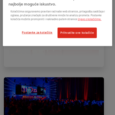
pokriva cijelu adventsku sezonu, već
počinje
najbolje moguće iskustvo.
1. prosinca i traje 24 dana
? Razlog je
Kolačićima osiguravamo pravilan rad naše web stranice, prilagodbu sadržaja i
praktičan – trajanje Adventa mijenja se iz
oglasa, pružanje značajki za društvene mreže te analizu prometa. Postavke
kolačića možete promijeniti i naknadno putem stranice
Izjave o kolačićima.
godine u godinu, pa je jednostavnije
kalendar
započeti fiksnim datumom
i odabrati određeni
Postavke za kolačiće
Prihvatite sve kolačiće
broj dana kako bi se kalendari reproducirali i
ponovno koristili sljedećih godina.
Priča s adventskim kalendarima započela je u