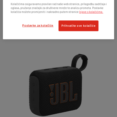
Kolačićima osiguravamo pravilan rad naše web stranice, prilagodbu sadržaja i
oglasa, pružanje značajki za društvene mreže te analizu prometa. Postavke
kolačića možete promijeniti i naknadno putem stranice
Izjave o kolačićima.
Uz Zvijezdu mjeseca
na poklon dobivaš i sjajni JBL
Go4 zvučnik na poklon
!
Postavke za kolačiće
Prihvatite sve kolačiće
Uživaj u ljetnim danima dok te prati snažan zvuk tvoje
playliste.