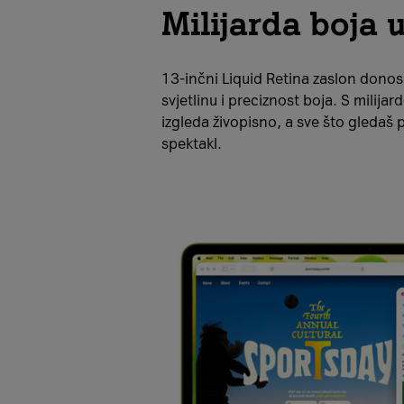
Milijarda boja 
13-inčni Liquid Retina zaslon donos
svjetlinu i preciznost boja. S milijar
izgleda živopisno, a sve što gledaš p
spektakl.