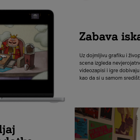
Zabava isk
Uz dojmljivu grafiku i živo
scena izgleda nevjerojatno 
videozapisi i igre dobivaj
kao da si u samom središt
jaj