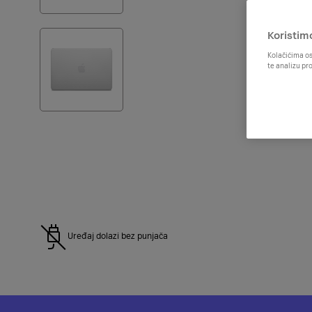
Koristim
Kolačićima os
te analizu pr
Uređaj dolazi bez punjača