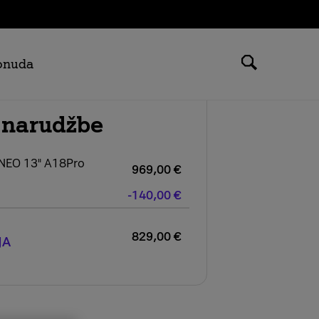
ponuda
 narudžbe
NEO 13" A18Pro
969,00
€
-140,00
€
829,00
€
JA