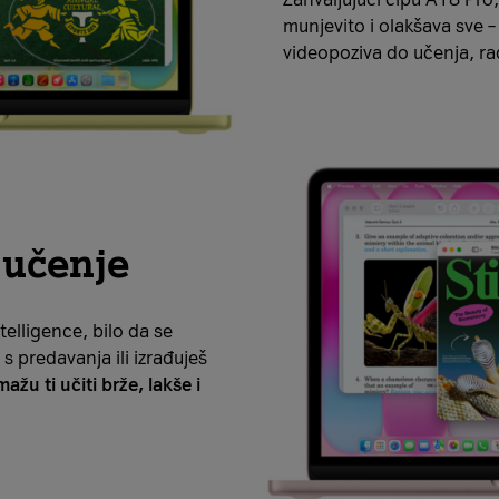
munjevito i olakšava sve 
videopoziva do učenja, ra
 učenje
elligence, bilo da se
 s predavanja ili izrađuješ
u ti učiti brže, lakše i