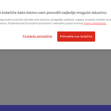
o kolačiće kako bismo vam ponudili najbolje moguće iskustvo.
iguravamo pravilan rad naše web stranice, prilagodbu sadržaja i oglasa, pružanje značajki za
ometa. Postavke kolačića možete promijeniti i naknadno putem stranice
Izjave o kolačićima.
Postavke za kolačiće
Prihvatite sve kolačiće