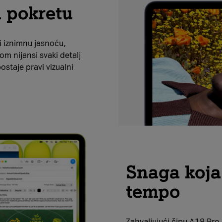
u pokretu
i iznimnu jasnoću,
dom nijansi svaki detalj
ostaje pravi vizualni
Snaga koja 
tempo
Zahvaljujući čipu A18 Pro