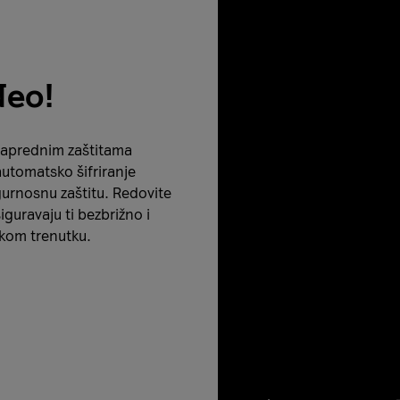
Neo!
naprednim zaštitama
 automatsko šifriranje
urnosnu zaštitu. Redovite
guravaju ti bezbrižno i
akom trenutku.