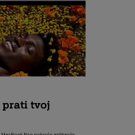
prati tvoj
, MacBook Neo pokreće aplikacije