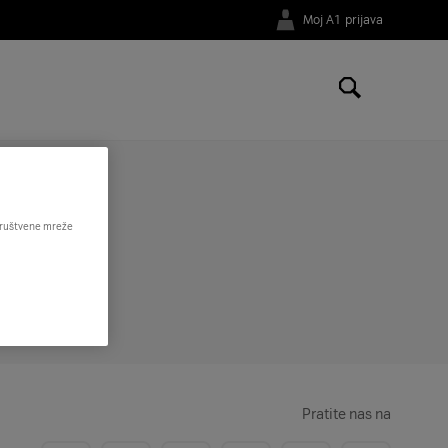
Moj A1 prijava
predstavlja „Postavke aplikacije“. U „Postavkama aplikacije“ možeš uočiti opciju
 je kliknuti „Spremi promjene“ kako bi ti se uneseni podaci spremili i verificirati e-
 društvene mreže
Pratite nas na