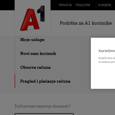
Skip to Main Content
PRIVATNI
POSLOVNI
KARIJERE
Kako mogu
Detalji o aplikaciji
Podrška za A1 korisnike
Korištenje aplikacije
Aktivirati e-račun
„Postavke e-računa“
mail adresu koju si
Moje usluge
Koristim
Novi sam korisnik
Kolačićima os
te analizu pr
Obnova računa
Pregled i plaćanje računa
Želiš primati najnovije obavijesti?