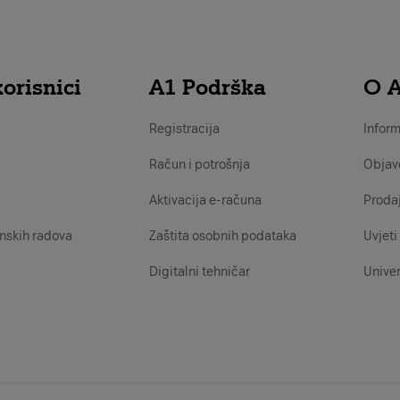
orisnici
A1 Podrška
O 
Registracija
Inform
Račun i potrošnja
Objav
Aktivacija e-računa
Proda
nskih radova
Zaštita osobnih podataka
Uvjeti 
Digitalni tehničar
Univer