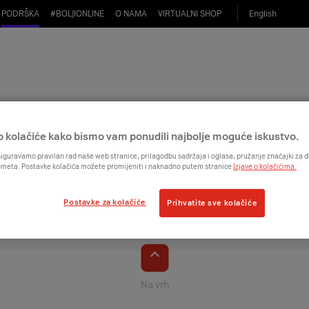
PODRŠKA
#
BOLJIONLINE
O NAMA
VIRTUALNI SHOP
English
 aktivirati e-račun?
 možeš tako da prvo odeš u tab „Moj A1“. U gornjem desnom kutu vidjet ćeš ikonu kotačića koja 
 u kojoj je moguće upisati željenu e-mail adresu. Nakon što ispuniš sve željene podatke potrebno
 unio.
o kolačiće kako bismo vam ponudili najbolje moguće iskustvo.
iguravamo pravilan rad naše web stranice, prilagodbu sadržaja i oglasa, pružanje značajki za
ometa. Postavke kolačića možete promijeniti i naknadno putem stranice
Izjave o kolačićima.
Postavke za kolačiće
Prihvatite sve kolačiće
Na vrh