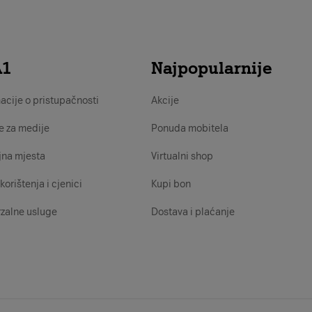
A1
Najpopularnije
acije o pristupačnosti
Akcije
e za medije
Ponuda mobitela
jna mjesta
Virtualni shop
korištenja i cjenici
Kupi bon
zalne usluge
Dostava i plaćanje