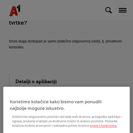
Skip to Main Content
Mogu li vidjeti dugovanja mojih zaposlenika
koji imaju privatni dio računa unutar moje
tvrtke?
Iznos duga dostupan je samo platežno odgovornoj osobi, tj. privatnom
korisniku.
Detalji o aplikaciji
Korištenje aplikacije
Koristimo kolačiće kako bismo vam ponudili
najbolje moguće iskustvo.
Moje usluge
Kolačićima osiguravamo pravilan rad naše web stranice, prilagodbu sadržaja i
oglasa, pružanje značajki za društvene mreže te analizu prometa. Postavke
kolačića možete promijeniti i naknadno putem stranice
Izjave o kolačićima.
Novi sam korisnik