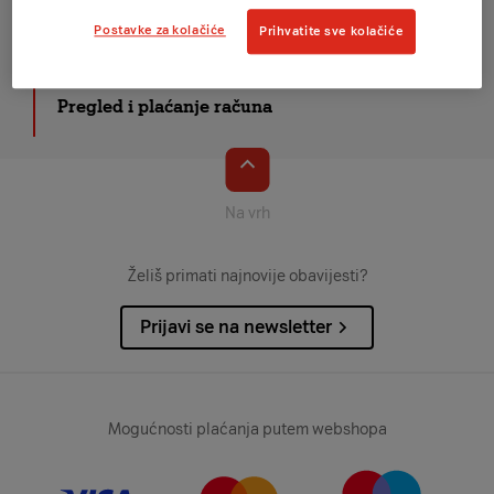
Postavke za kolačiće
Prihvatite sve kolačiće
Obnova računa
Pregled i plaćanje računa
Na vrh
Želiš primati najnovije obavijesti?
Prijavi se na newsletter
Mogućnosti plaćanja putem webshopa