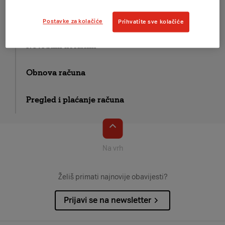
Moje usluge
Postavke za kolačiće
Prihvatite sve kolačiće
Novi sam korisnik
Obnova računa
Pregled i plaćanje računa
Na vrh
Želiš primati najnovije obavijesti?
Prijavi se na newsletter