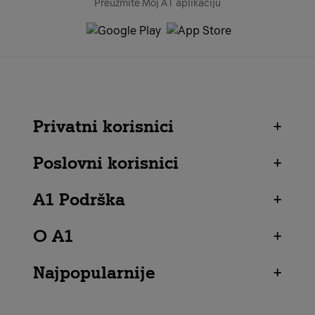
Preuzmite Moj A1 aplikaciju
Privatni korisnici
+
Poslovni korisnici
+
A1 Podrška
+
O A1
+
Najpopularnije
+