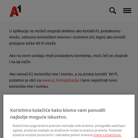
Skip to Main Content
Kako se mogu ulogirati u aplikaciju?
U aplikaciju se možeš ulogirati direktno ako koristiš A1 podatkovnu
mrežu, odnosno korisničkim imenom i lozinkom (A1 login) ako koristiš
pristupne točke Wi-Fi mreže.
Ako na svom uređaju imaš postavljenu biometriju, moći ćeš se ulogirati
i na taj način.
Ako nemaš A1 korisničko ime i lozinku, a za pristup koristiš Wi-Fi,
potrebno je otići na
www.a1.hr/registracija
i tamo registrirati novo
korisničko ime i lozinku.
Koristimo kolačiće kako bismo vam ponudili
Detalji o aplikaciji
najbolje moguće iskustvo.
Kolačićima osiguravamo pravilan rad naše web stranice, prilagodbu sadržaja i
oglasa, pružanje značajki za društvene mreže te analizu prometa. Postavke
Korištenje aplikacije
kolačića možete promijeniti i naknadno putem stranice
Izjave o kolačićima.