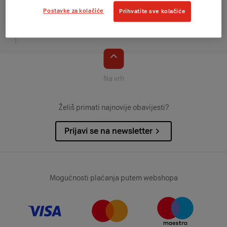
Obnova računa
Postavke za kolačiće
Prihvatite sve kolačiće
Pregled i plaćanje računa
Na vrh
Želiš primati najnovije obavijesti?
Prijavi se na newsletter
Mogućnosti plaćanja putem webshopa