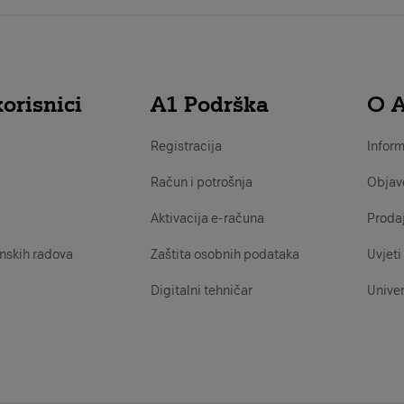
orisnici
A1 Podrška
O 
Registracija
Inform
Račun i potrošnja
Objav
Aktivacija e-računa
Proda
nskih radova
Zaštita osobnih podataka
Uvjeti 
Digitalni tehničar
Univer