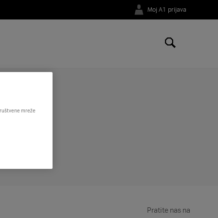
Moj A1 prijava
ti prvi račun s otplatom uređaja na rate?
 društvene mreže
Pratite nas na