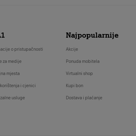
A1
Najpopularnije
acije o pristupačnosti
Akcije
e za medije
Ponuda mobitela
jna mjesta
Virtualni shop
korištenja i cjenici
Kupi bon
zalne usluge
Dostava i plaćanje