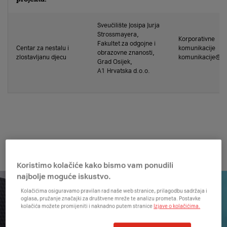
Sveučilište Josipa Jurja
Strossmayera,
Korporativne
Fakultet za odgojne i
Centar za nestalu i
komunikacije
obrazovne znanosti,
zlostavljanu djecu
komunikacije@A
Grad Osijek,
A1 Hrvatska d.o.o.
Koristimo kolačiće kako bismo vam ponudili
najbolje moguće iskustvo.
Kolačićima osiguravamo pravilan rad naše web stranice, prilagodbu sadržaja i
oglasa, pružanje značajki za društvene mreže te analizu prometa. Postavke
kolačića možete promijeniti i naknadno putem stranice
Izjave o kolačićima.