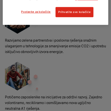
Postavke za kolačiće
Prihvatite sve kolačiće
Razvijamo zelena partnerstva i poslovna rješenja snažnim
ulaganjem u tehnologije za smanjivanje emisije CO2 i upotrebu
isključivo obnovljivih izvora energije.
Potičemo zaposlenike na inicijative za održivi razvoj. Zajedno
volontiramo, recikliramo i osmišljavamo nova ugljično
neutralna A1 rješenja.