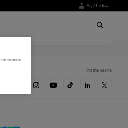
Moj A1 prijava
li na broj telefona
01 4691 181
.
 društvene mreže
Pratite nas na